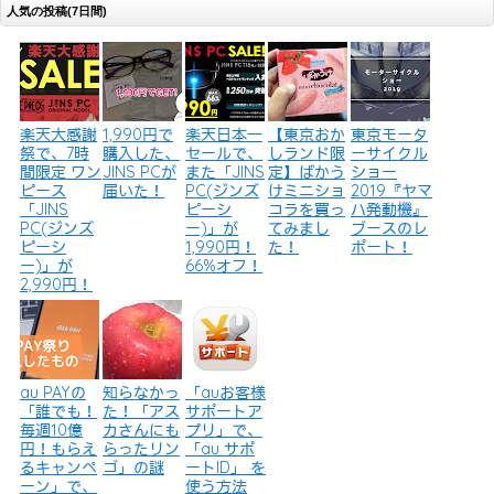
人気の投稿(7日間)
楽天大感謝
1,990円で
楽天日本一
【東京おか
東京モータ
祭で、7時
購入した、
セールで、
しランド限
ーサイクル
間限定 ワン
JINS PCが
また「JINS
定】ばかう
ショー
ピース
届いた！
PC(ジンズ
けミニショ
2019『ヤマ
「JINS
ピーシ
コラを買っ
ハ発動機』
PC(ジンズ
ー)」が
てみまし
ブースのレ
ピーシ
1,990円！
た！
ポート！
ー)」が
66%オフ！
2,990円！
au PAYの
知らなかっ
「auお客様
「誰でも！
た！「アス
サポートア
毎週10億
カさんにも
プリ」で、
円！もらえ
らったリン
「au サポ
るキャンペ
ゴ」の謎
ートID」 を
ーン」で、
使う方法