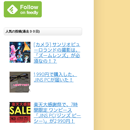
人気の投稿(過去３０日)
[カメラ] サンリオピュ
ーロランドの撮影は、
「ズームレンズ」が必
須なの！？
1,990円で購入した、
JINS PCが届いた！
楽天大感謝祭で、7時
間限定 ワンピース
「JINS PC(ジンズ ピー
シー)」が2,990円！