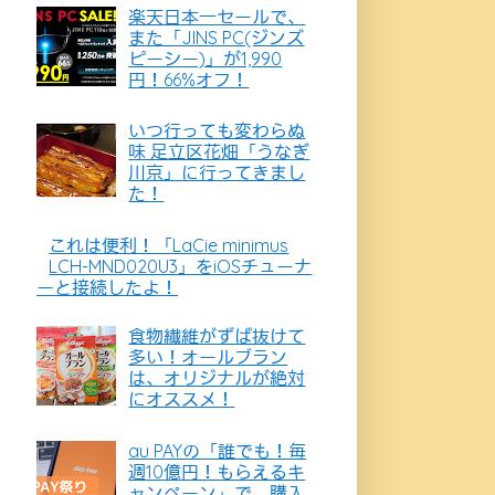
楽天日本一セールで、
また「JINS PC(ジンズ
ピーシー)」が1,990
円！66%オフ！
いつ行っても変わらぬ
味 足立区花畑「うなぎ
川京」に行ってきまし
た！
これは便利！「LaCie minimus
LCH-MND020U3」をiOSチューナ
ーと接続したよ！
食物繊維がずば抜けて
多い！オールブラン
は、オリジナルが絶対
にオススメ！
au PAYの「誰でも！毎
週10億円！もらえるキ
ャンペーン」で、購入