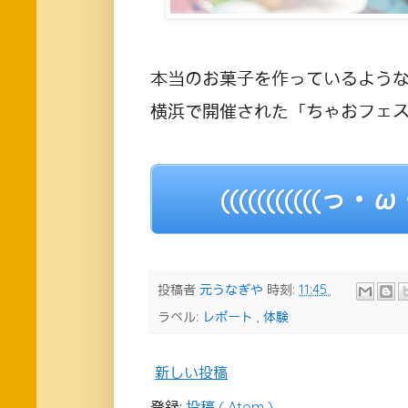
本当のお菓子を作っているよう
横浜で開催された「ちゃおフェ
(((((((((((っ
投稿者
元うなぎや
時刻:
11:45
ラベル:
レポート
,
体験
新しい投稿
登録:
投稿 ( Atom )