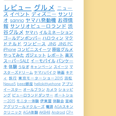
レビュー
グルメ
ニュー
ス
イベント
ディズニー
サンリ
オ
sanrio
ヤマハ発動機
お得情
報
サンリオピューロランド
渋
谷グルメ
ヤマハ
イルミネーション
ゴールデンボンバー
ハロウィン
マク
ドナルド
ワンピース
JINS
JINS PC
iPhone
コンビニスイーツ
原宿グルメ
やってみた
ガジェット
レポート
楽天
スーパーSALE
イーモバイル
パンケー
キ
体験
うなぎ
キャンペーン
スイーツ
マ
スターズドリーム
ヤマハバイク
映画
キテ
ィ
旅行
東京モーターショー2015
浜松
Nexus5
beez銀座
hellokittyphone
アプリ
イースター
オールブラン
カメラ
ショッピ
ング
ピューロランドダンサー
ボートショ
ー2015
モニター体験
伊東屋
体験会
宮崎
アグリワールドクルーズ
電源
AGAスキン
クリニック
AGA体験
AKB48
Android
CP+