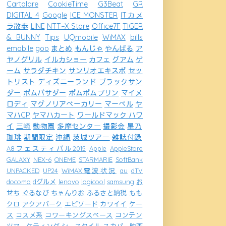
Cartolare
CookieTime
G3Beat
GR
DIGITAL 4
Google
ICE MONSTER
ITカメ
ラ散歩
LINE
NTT−X Store
Office7F
TIGER
& BUNNY
Tips
UQmobile
WiMAX
bills
emobile
goo
まとめ
もんじゃ
やんばる
ア
ヤノグリル
イルカショー
カフェ
グアム
ゲ
ーム
サラダチキン
サンリオエキスポ
セッ
トリスト
ディズニーランド
ブラックサン
ダー
ポムバサダー
ポムポムプリン
マイメ
ロディ
マグノリアベーカリー
マーベル
ヤ
マハCP
ヤマハカート
ワールドマック ハワ
イ
三崎
動物園
多摩センター
撮影会
星乃
珈琲
期間限定
沖縄
茨城ツアー
雑誌付録
A8フェスティバル2015
Apple
AppleStore
GALAXY
NEX-6
ONEME
STARMARIE
SoftBank
UNPACKED
UP24
WiMAX電波状況
au
dTV
docomo
dグルメ
lenovo
logicool
samsung
お
せち
ぐるなび
ちゃんりお
ふるさと納税
もも
クロ
アクアパーク
エピソード
カワイイ
ケー
ス
コスメ系
コワーキングスペース
コンテン
ツマーケティング
シースタイル
スカパー映画