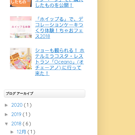
したものを公開！
「ホイップる」で、デ
コレーションケーキつ
くり体験！ちゃおフェ
ス2018
ショーも観られる！ ホ
テルミラコスタ・レス
トラン「Oceano」(オ
チェーアノ) に行って
来た！
ブログ アーカイブ
2020
( 1 )
►
2019
( 1 )
►
2018
( 6 )
▼
12月
( 1 )
►