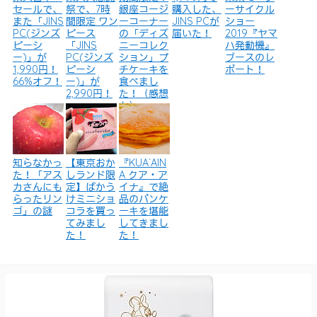
セールで、
祭で、7時
銀座コージ
購入した、
ーサイクル
また「JINS
間限定 ワン
ーコーナー
JINS PCが
ショー
PC(ジンズ
ピース
の「ディズ
届いた！
2019『ヤマ
ピーシ
「JINS
ニーコレク
ハ発動機』
ー)」が
PC(ジンズ
ション」プ
ブースのレ
1,990円！
ピーシ
チケーキを
ポート！
66%オフ！
ー)」が
食べまし
2,990円！
た！（感想
も）
知らなかっ
【東京おか
『KUA`AIN
た！「アス
しランド限
A クア・ア
カさんにも
定】ばかう
イナ』で絶
らったリン
けミニショ
品のパンケ
ゴ」の謎
コラを買っ
ーキを堪能
てみまし
してきまし
た！
た！