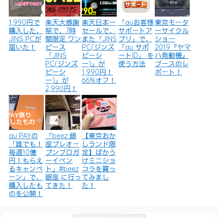
1,990円で
楽天大感謝
楽天日本一
「auお客様
東京モータ
購入した、
祭で、7時
セールで、
サポートア
ーサイクル
JINS PCが
間限定 ワン
また「JINS
プリ」で、
ショー
届いた！
ピース
PC(ジンズ
「au サポ
2019『ヤマ
「JINS
ピーシ
ートID」 を
ハ発動機』
PC(ジンズ
ー)」が
使う方法
ブースのレ
ピーシ
1,990円！
ポート！
ー)」が
66%オフ！
2,990円！
au PAYの
「beez 銀
【東京おか
「誰でも！
座プレオー
しランド限
毎週10億
プンブロガ
定】ばかう
円！もらえ
ーイベン
けミニショ
るキャンペ
ト」#beez
コラを買っ
ーン」で、
銀座 に行っ
てみまし
購入したも
てきた！
た！
のを公開！