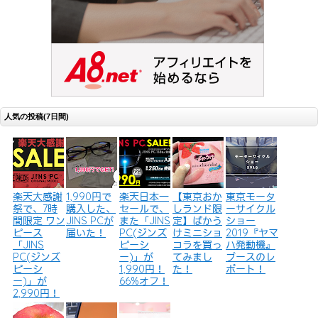
人気の投稿(7日間)
楽天大感謝
1,990円で
楽天日本一
【東京おか
東京モータ
祭で、7時
購入した、
セールで、
しランド限
ーサイクル
間限定 ワン
JINS PCが
また「JINS
定】ばかう
ショー
ピース
届いた！
PC(ジンズ
けミニショ
2019『ヤマ
「JINS
ピーシ
コラを買っ
ハ発動機』
PC(ジンズ
ー)」が
てみまし
ブースのレ
ピーシ
1,990円！
た！
ポート！
ー)」が
66%オフ！
2,990円！