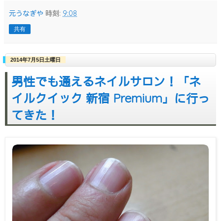
元うなぎや
時刻:
9:08
共有
2014年7月5日土曜日
男性でも通えるネイルサロン！「ネ
イルクイック 新宿 Premium」に行っ
てきた！