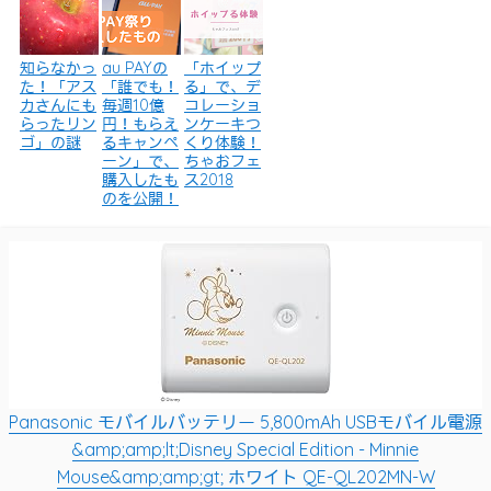
知らなかっ
au PAYの
「ホイップ
た！「アス
「誰でも！
る」で、デ
カさんにも
毎週10億
コレーショ
らったリン
円！もらえ
ンケーキつ
ゴ」の謎
るキャンペ
くり体験！
ーン」で、
ちゃおフェ
購入したも
ス2018
のを公開！
Panasonic モバイルバッテリー 5,800mAh USBモバイル電源
&amp;amp;lt;Disney Special Edition - Minnie
Mouse&amp;amp;gt; ホワイト QE-QL202MN-W