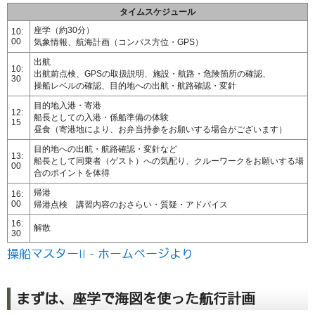
タイムスケジュール
座学（約30分）
10:
00
気象情報、航海計画（コンパス方位・GPS）
出航
10:
出航前点検、GPSの取扱説明、施設・航路・危険箇所の確認、
30
操船レベルの確認、目的地への出航・航路確認・変針
目的地入港・寄港
12:
船長としての入港・係船準備の体験
15
昼食（寄港地により、お弁当持参をお願いする場合がございます）
目的地への出航・航路確認・変針など
13:
船長として同乗者（ゲスト）への気配り、クルーワークをお願いする場
00
合のポイントを体得
帰港
16:
00
帰港点検 講習内容のおさらい・質疑・アドバイス
16:
解散
30
操船マスターII - ホームページより
まずは、座学で海図を使った航行計画