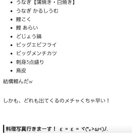
うなぎ【蒲焼き・白焼き】
うなぎ かるしうむ
鯉こく
鯉 あらい
どじょう鍋
ビッグエビフライ
ビッグメンチカツ
刺身3点盛り
鳥皮
結構頼んだw
しかも、どれも出てくるのメチャくちゃ早い！
料理写真行きまーす！ ε = ε = ヾ(*｡>ω<)ﾉ.