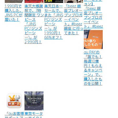
ョン】
1,990円で
楽天大感謝
楽天日本一
「beez 銀
「beez 銀
購入した、
祭で、7時
セールで、
座プレオー
座プレオー
JINS PCが
間限定 ワン
また「JINS
プンブロガ
プンブロガ
届いた！
ピース
PC(ジンズ
ーイベン
ーイベン
「JINS
ピーシ
ト」#beez
ト」 #beez
PC(ジンズ
ー)」が
銀座 に行っ
銀座
ピーシ
1,990円！
てきた！
ー)」が
66%オフ！
2,990円！
au PAYの
「誰でも！
毎週10億
円！もらえ
るキャンペ
ーン」で、
購入したも
のを公開！
「auお客様
東京モータ
サポートア
ーサイクル