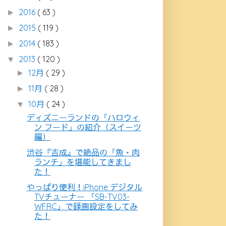
2016
( 63 )
►
2015
( 119 )
►
2014
( 183 )
►
2013
( 120 )
▼
12月
( 29 )
►
11月
( 28 )
►
10月
( 24 )
▼
ディズニーランドの「ハロウィ
ン フード」の紹介（スイーツ
編）
渋谷『吉成』で絶品の「魚・肉
ランチ」を堪能してきまし
た！
やっぱり便利！iPhone デジタル
TVチューナー 「SB-TV03-
WFRC」で録画設定をしてみ
た！