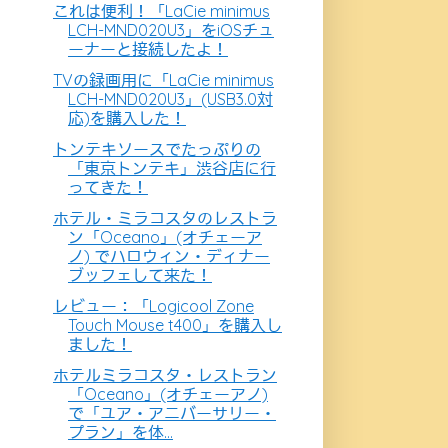
これは便利！「LaCie minimus
LCH-MND020U3」をiOSチュ
ーナーと接続したよ！
TVの録画用に「LaCie minimus
LCH-MND020U3」(USB3.0対
応)を購入した！
トンテキソースでたっぷりの
「東京トンテキ」渋谷店に行
ってきた！
ホテル・ミラコスタのレストラ
ン「Oceano」(オチェーア
ノ) でハロウィン・ディナー
ブッフェして来た！
レビュー：「Logicool Zone
Touch Mouse t400」を購入し
ました！
ホテルミラコスタ・レストラン
「Oceano」(オチェーアノ)
で「ユア・アニバーサリー・
プラン」を体...