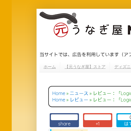
当サイトでは、広告を利用しています（ア
ホーム
【元うなぎ屋】ストア
ディズニ
Home
»
ニュース
»
レビュー：「Logico
Home
»
レビュー
»
レビュー：「Logico
share
+1
は