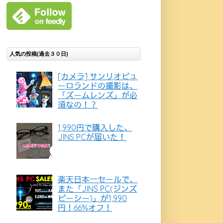
人気の投稿(過去３０日)
[カメラ] サンリオピュ
ーロランドの撮影は、
「ズームレンズ」が必
須なの！？
1,990円で購入した、
JINS PCが届いた！
楽天日本一セールで、
また「JINS PC(ジンズ
ピーシー)」が1,990
円！66%オフ！