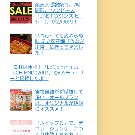
楽天大感謝祭で、7時
間限定 ワンピース
「JINS PC(ジンズ ピー
シー)」が2,990円！
いつ行っても変わらぬ
味 足立区花畑「うなぎ
川京」に行ってきまし
た！
これは便利！「LaCie minimus
LCH-MND020U3」をiOSチューナ
ーと接続したよ！
食物繊維がずば抜けて
多い！オールブラン
は、オリジナルが絶対
にオススメ！
「ホイップる」で、デ
コレーションケーキつ
くり体験！ちゃおフェ