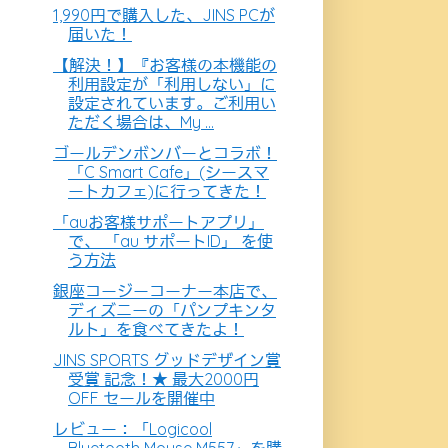
1,990円で購入した、JINS PCが
届いた！
【解決！】『お客様の本機能の
利用設定が「利用しない」に
設定されています。ご利用い
ただく場合は、My ...
ゴールデンボンバーとコラボ！
「C Smart Cafe」(シースマ
ートカフェ)に行ってきた！
「auお客様サポートアプリ」
で、 「au サポートID」 を使
う方法
銀座コージーコーナー本店で、
ディズニーの「パンプキンタ
ルト」を食べてきたよ！
JINS SPORTS グッドデザイン賞
受賞 記念！★ 最大2000円
OFF セールを開催中
レビュー：「Logicool
Bluetooth Mouse M557」を購