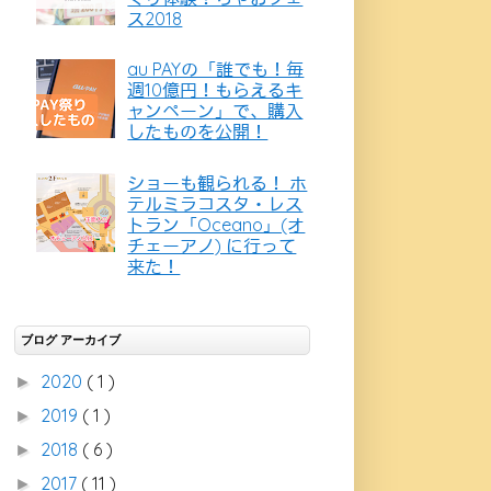
ス2018
au PAYの「誰でも！毎
週10億円！もらえるキ
ャンペーン」で、購入
したものを公開！
ショーも観られる！ ホ
テルミラコスタ・レス
トラン「Oceano」(オ
チェーアノ) に行って
来た！
ブログ アーカイブ
2020
( 1 )
►
2019
( 1 )
►
2018
( 6 )
►
2017
( 11 )
►