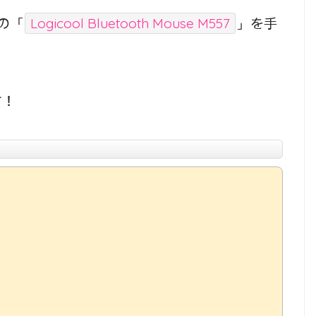
の「
Logicool Bluetooth Mouse M557
」を手
す！