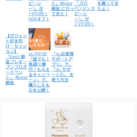
ピーシ
ト」#beez
「JINS
を買ってき
ー)」が
銀座 に行っ
PC(ジンズ
たよ！
1,990円！
てきた！
ピーシ
66%オフ！
ー)」が
2,990円！
【ガジェッ
ト好き向
け・セッシ
ョン】
au PAYの
「auお客様
「beez 銀
「誰でも！
サポートア
座プレオー
毎週10億
プリ」で、
プンブロガ
円！もらえ
「au サポ
ーイベン
るキャンペ
ートID」 を
ト」 #beez
ーン」で、
使う方法
銀座
購入したも
のを公開！