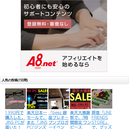
人気の投稿(7日間)
1,990円で
楽天日本一
「beez 銀
楽天大感謝
原宿「LINE
購入した、
セールで、
座プレオー
祭で、7時
FRIENDS
JINS PCが
また「JINS
プンブロガ
間限定 ワン
STORE」
届いた！
PC(ジンズ
ーイベン
ピース
で、グッズ