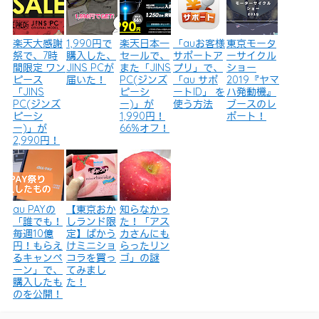
楽天大感謝
1,990円で
楽天日本一
「auお客様
東京モータ
祭で、7時
購入した、
セールで、
サポートア
ーサイクル
間限定 ワン
JINS PCが
また「JINS
プリ」で、
ショー
ピース
届いた！
PC(ジンズ
「au サポ
2019『ヤマ
「JINS
ピーシ
ートID」 を
ハ発動機』
PC(ジンズ
ー)」が
使う方法
ブースのレ
ピーシ
1,990円！
ポート！
ー)」が
66%オフ！
2,990円！
au PAYの
【東京おか
知らなかっ
「誰でも！
しランド限
た！「アス
毎週10億
定】ばかう
カさんにも
円！もらえ
けミニショ
らったリン
るキャンペ
コラを買っ
ゴ」の謎
ーン」で、
てみまし
購入したも
た！
のを公開！