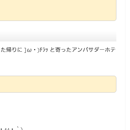
帰りに ]ω・)ﾁﾗｯ と寄ったアンバサダーホテ
・ω・｀)