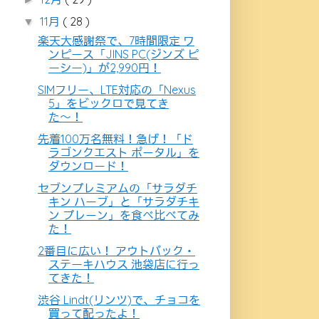
11月
( 28 )
▼
楽天大感謝祭で、7時間限定 ワ
ンピース「JINS PC(ジンズ ピ
ーシー)」が2,990円！
SIMフリー、LTE対応の「Nexus
5」をビックロで見てき
た〜！
先着100万名無料！急げ！「ド
ラゴンクエスト ポータル」を
ダウンロード！
セブンプレミアムの「サラダチ
キン ハーブ」と「サラダチキ
ン プレーン」を食べ比べてみ
た！
2番目に広い！ アウトバック・
ステーキハウス 池袋店に行っ
てきた！
渋谷 Lindt(リンツ)で、チョコを
買って配ったよ！