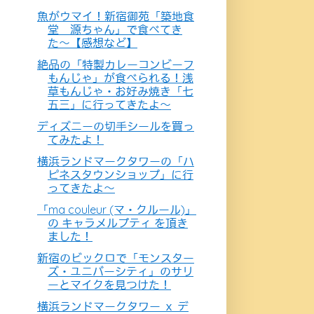
魚がウマイ！新宿御苑「築地食
堂 源ちゃん」で食べてき
た〜【感想など】
絶品の「特製カレーコンビーフ
もんじゃ」が食べられる！浅
草もんじゃ・お好み焼き「七
五三」に行ってきたよ〜
ディズニーの切手シールを買っ
てみたよ！
横浜ランドマークタワーの「ハ
ピネスタウンショップ」に行
ってきたよ〜
「ma couleur (マ・クルール)」
の キャラメルプティ を頂き
ました！
新宿のビックロで「モンスター
ズ・ユニバーシティ」のサリ
ーとマイクを見つけた！
横浜ランドマークタワー ｘ デ