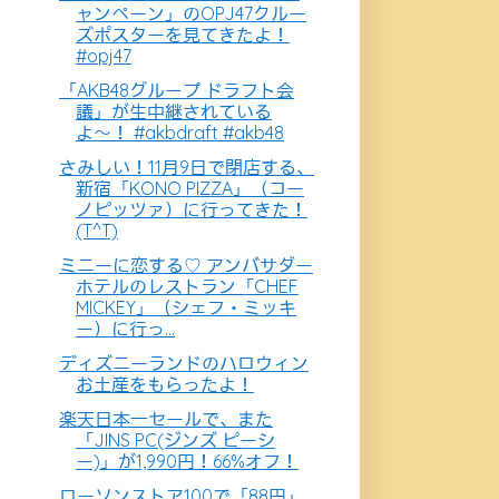
ャンペーン」のOPJ47クルー
ズポスターを見てきたよ！
#opj47
「AKB48グループ ドラフト会
議」が生中継されている
よ〜！ #akbdraft #akb48
さみしい！11月9日で閉店する、
新宿「KONO PIZZA」（コー
ノピッツァ）に行ってきた！
(T^T)
ミニーに恋する♡ アンバサダー
ホテルのレストラン「CHEF
MICKEY」（シェフ・ミッキ
ー）に行っ...
ディズニーランドのハロウィン
お土産をもらったよ！
楽天日本一セールで、また
「JINS PC(ジンズ ピーシ
ー)」が1,990円！66%オフ！
ローソンストア100で「88円」