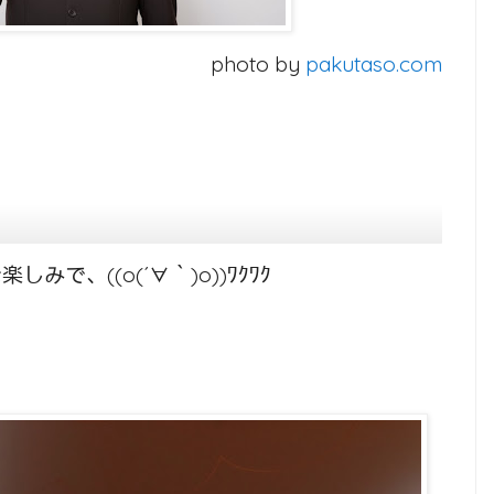
photo by
pakutaso.com
で、((o(´∀｀)o))ﾜｸﾜｸ