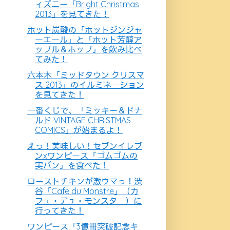
ィズニー「Bright Christmas
2013」を見てきた！
ホット炭酸の「ホットジンジャ
ーエール」と「ホット芳醇ア
ップル＆ホップ」を飲み比べ
てみた！
六本木「ミッドタウン クリスマ
ス 2013」のイルミネーション
を見てきた！
一番くじで、「ミッキー＆ドナ
ルド VINTAGE CHRISTMAS
COMICS」が始まるよ！
えっ！美味しい！セブンイレブ
ンxワンピース「ゴムゴムの
実パン」を食べた！
ローストチキンが激ウマっ！渋
谷「Cafe du Monstre」（カ
フェ・デュ・モンスター）に
行ってきた！
ワンピース「3億冊突破記念キ