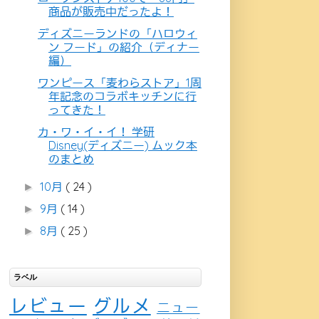
商品が販売中だったよ！
ディズニーランドの「ハロウィ
ン フード」の紹介（ディナー
編）
ワンピース「麦わらストア」1周
年記念のコラボキッチンに行
ってきた！
カ・ワ・イ・イ！ 学研
Disney(ディズニー) ムック本
のまとめ
10月
( 24 )
►
9月
( 14 )
►
8月
( 25 )
►
ラベル
レビュー
グルメ
ニュー