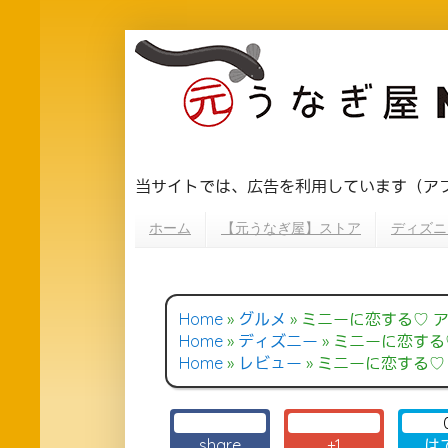
当サイトでは、広告を利用しています（ア
ホーム
【元うなぎ屋】ストア
ディズニ
Home
»
グルメ
»
ミニーに恋する♡ アンバサダー
Home
»
ディズニー
»
ミニーに恋する♡ アンバ
Home
»
レビュー
»
ミニーに恋する♡ アンバサダ
share
+1
は