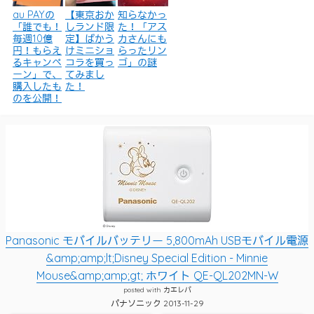
au PAYの
【東京おか
知らなかっ
「誰でも！
しランド限
た！「アス
毎週10億
定】ばかう
カさんにも
円！もらえ
けミニショ
らったリン
るキャンペ
コラを買っ
ゴ」の謎
ーン」で、
てみまし
購入したも
た！
のを公開！
Panasonic モバイルバッテリー 5,800mAh USBモバイル電源
&amp;amp;lt;Disney Special Edition - Minnie
Mouse&amp;amp;gt; ホワイト QE-QL202MN-W
posted with
カエレバ
パナソニック 2013-11-29