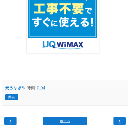
元うなぎや
時刻:
0:04
共有
‹
›
ホーム