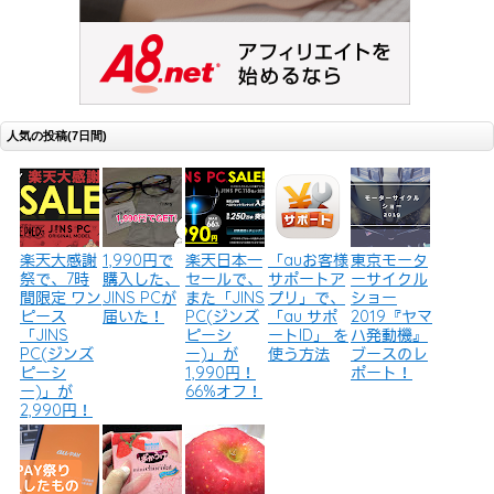
人気の投稿(7日間)
楽天大感謝
1,990円で
楽天日本一
「auお客様
東京モータ
祭で、7時
購入した、
セールで、
サポートア
ーサイクル
間限定 ワン
JINS PCが
また「JINS
プリ」で、
ショー
ピース
届いた！
PC(ジンズ
「au サポ
2019『ヤマ
「JINS
ピーシ
ートID」 を
ハ発動機』
PC(ジンズ
ー)」が
使う方法
ブースのレ
ピーシ
1,990円！
ポート！
ー)」が
66%オフ！
2,990円！