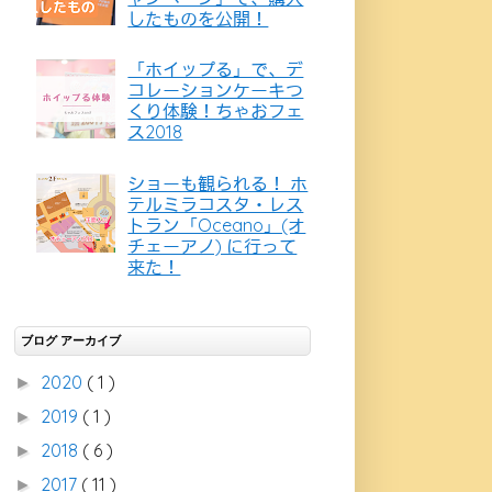
したものを公開！
「ホイップる」で、デ
コレーションケーキつ
くり体験！ちゃおフェ
ス2018
ショーも観られる！ ホ
テルミラコスタ・レス
トラン「Oceano」(オ
チェーアノ) に行って
来た！
ブログ アーカイブ
2020
( 1 )
►
2019
( 1 )
►
2018
( 6 )
►
2017
( 11 )
►