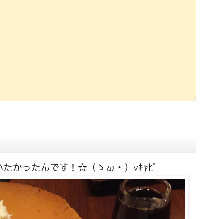
たかったんです！☆（ゝω・）vｷｬﾋﾟ