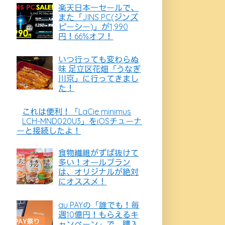
楽天日本一セールで、
また「JINS PC(ジンズ
ピーシー)」が1,990
円！66%オフ！
いつ行っても変わらぬ
味 足立区花畑「うなぎ
川京」に行ってきまし
た！
これは便利！「LaCie minimus
LCH-MND020U3」をiOSチューナ
ーと接続したよ！
食物繊維がずば抜けて
多い！オールブラン
は、オリジナルが絶対
にオススメ！
au PAYの「誰でも！毎
週10億円！もらえるキ
ャンペーン」で、購入