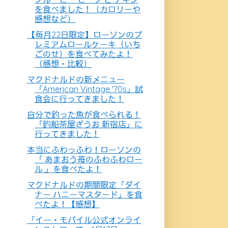
を食べました！（カロリーや
感想など）
【毎月22日限定】ローソンのプ
レミアムロールケーキ（いち
ごのせ）を食べてみたよ！
（感想・比較）
マクドナルドの新メニュー
「American Vintage '70s」試
食会に行ってきました！
自分で釣った魚が食べられる！
「釣船茶屋ざうお 新宿店」に
行ってきました！
本当にふわっふわ！ローソンの
「 あまおう苺のふわふわロー
ル 」を食べたよ！
マクドナルドの期間限定「ダイ
ナー ハニーマスタード」を食
べたよ！【感想】
「イー・モバイル公式オンライ