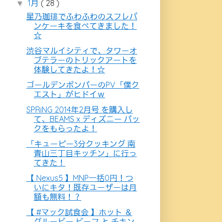
1月
( 28 )
▼
星乃珈琲でふわふわのスフレパ
ンケーキを食べてきました！
☆
渋谷マルイシティで、タワーオ
ブテラーのトリックアートを
体験してきたよ！☆
ゴールデンボンバーのPV「僕ク
エスト」がヒドイｗ
SPRiNG 2014年2月号 を購入し
て、BEAMS x ディズニー バッ
クをもらったよ！
「キューピー3分クッキング 南
青山三丁目キッチン」に行っ
てきた！
【 Nexus5 】MNP一括0円！つ
いにキタ！既存ユーザーは月
額も無料！？
【 #マック試食会 】ホット ＆
グルービー ビーフ と チキン