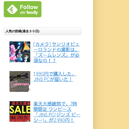
人気の投稿(過去３０日)
[カメラ] サンリオピュ
ーロランドの撮影は、
「ズームレンズ」が必
須なの！？
1,990円で購入した、
JINS PCが届いた！
楽天大感謝祭で、7時
間限定 ワンピース
「JINS PC(ジンズ ピー
シー)」が2,990円！