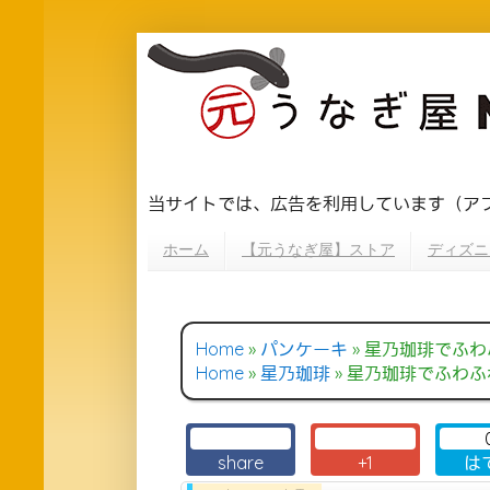
当サイトでは、広告を利用しています（ア
ホーム
【元うなぎ屋】ストア
ディズニ
Home
»
パンケーキ
»
星乃珈琲でふわ
Home
»
星乃珈琲
»
星乃珈琲でふわふ
share
+1
は