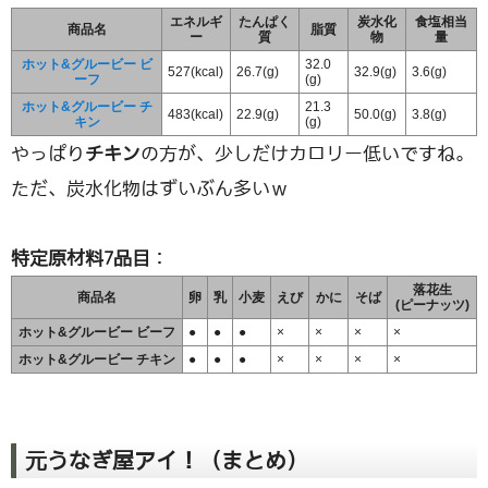
エネルギ
たんぱく
炭水化
食塩相当
商品名
脂質
ー
質
物
量
ホット&グルービー ビ
32.0
527(kcal)
26.7(g)
32.9(g)
3.6(g)
ーフ
(g)
ホット&グルービー チ
21.3
483(kcal)
22.9(g)
50.0(g)
3.8(g)
キン
(g)
やっぱり
チキン
の方が、少しだけカロリー低いですね。
ただ、炭水化物はずいぶん多いｗ
特定原材料7品目
：
落花生
商品名
卵
乳
小麦
えび
かに
そば
(ピーナッツ)
ホット&グルービー ビーフ
●
●
●
×
×
×
×
ホット&グルービー チキン
●
●
●
×
×
×
×
元うなぎ屋アイ！（まとめ）