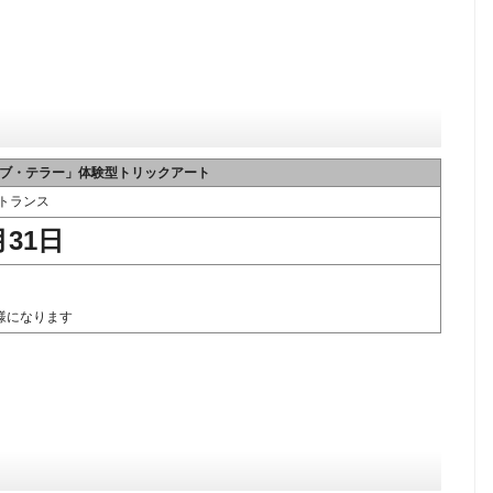
ブ・テラー」体験型トリックアート
トランス
月31日
様になります