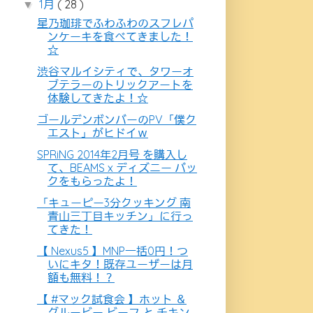
1月
( 28 )
▼
星乃珈琲でふわふわのスフレパ
ンケーキを食べてきました！
☆
渋谷マルイシティで、タワーオ
ブテラーのトリックアートを
体験してきたよ！☆
ゴールデンボンバーのPV「僕ク
エスト」がヒドイｗ
SPRiNG 2014年2月号 を購入し
て、BEAMS x ディズニー バッ
クをもらったよ！
「キューピー3分クッキング 南
青山三丁目キッチン」に行っ
てきた！
【 Nexus5 】MNP一括0円！つ
いにキタ！既存ユーザーは月
額も無料！？
【 #マック試食会 】ホット ＆
グルービー ビーフ と チキン