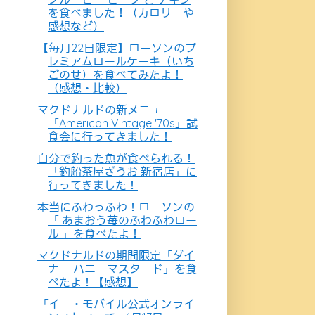
を食べました！（カロリーや
感想など）
【毎月22日限定】ローソンのプ
レミアムロールケーキ（いち
ごのせ）を食べてみたよ！
（感想・比較）
マクドナルドの新メニュー
「American Vintage '70s」試
食会に行ってきました！
自分で釣った魚が食べられる！
「釣船茶屋ざうお 新宿店」に
行ってきました！
本当にふわっふわ！ローソンの
「 あまおう苺のふわふわロー
ル 」を食べたよ！
マクドナルドの期間限定「ダイ
ナー ハニーマスタード」を食
べたよ！【感想】
「イー・モバイル公式オンライ