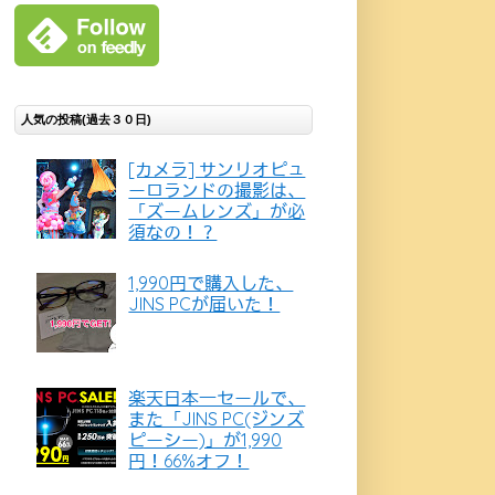
人気の投稿(過去３０日)
[カメラ] サンリオピュ
ーロランドの撮影は、
「ズームレンズ」が必
須なの！？
1,990円で購入した、
JINS PCが届いた！
楽天日本一セールで、
また「JINS PC(ジンズ
ピーシー)」が1,990
円！66%オフ！