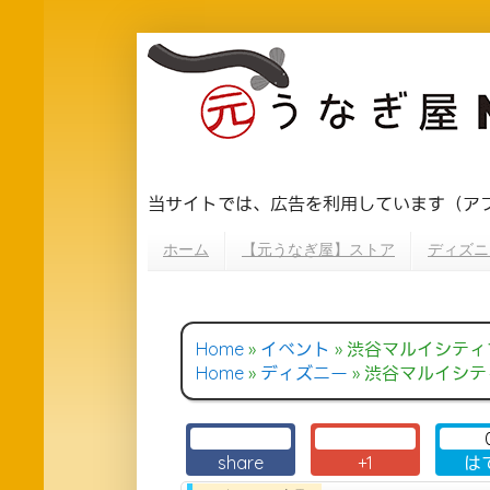
当サイトでは、広告を利用しています（ア
ホーム
【元うなぎ屋】ストア
ディズニ
Home
»
イベント
»
渋谷マルイシティで
Home
»
ディズニー
»
渋谷マルイシティ
share
+1
は