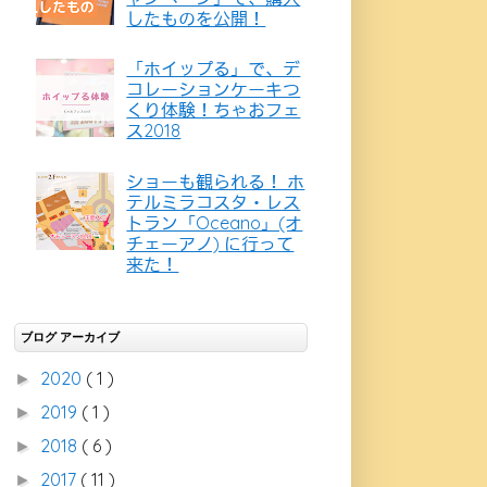
したものを公開！
「ホイップる」で、デ
コレーションケーキつ
くり体験！ちゃおフェ
ス2018
ショーも観られる！ ホ
テルミラコスタ・レス
トラン「Oceano」(オ
チェーアノ) に行って
来た！
ブログ アーカイブ
2020
( 1 )
►
2019
( 1 )
►
2018
( 6 )
►
2017
( 11 )
►