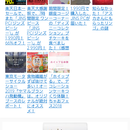
楽天日本一
楽天大感謝
期間限定！
1,990円で
知らなかっ
セールで、
祭で、7時
銀座コージ
購入した、
た！「アス
また「JINS
間限定 ワン
ーコーナー
JINS PCが
カさんにも
PC(ジンズ
ピース
の「ディズ
届いた！
らったリン
ピーシ
「JINS
ニーコレク
ゴ」の謎
ー)」が
PC(ジンズ
ション」プ
1,990円！
ピーシ
チケーキを
66%オフ！
ー)」が
食べまし
2,990円！
た！（感想
も）
東京モータ
食物繊維が
「ホイップ
ーサイクル
ずば抜けて
る」で、デ
ショー
多い！オー
コレーショ
2019『ヤマ
ルブラン
ンケーキつ
ハ発動機』
は、オリジ
くり体験！
ブースのレ
ナルが絶対
ちゃおフェ
ポート！
にオスス
ス2018
メ！