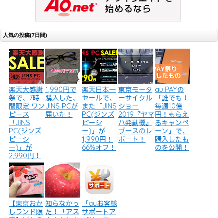
人気の投稿(7日間)
楽天大感謝
1,990円で
楽天日本一
東京モータ
au PAYの
祭で、7時
購入した、
セールで、
ーサイクル
「誰でも！
間限定 ワン
JINS PCが
また「JINS
ショー
毎週10億
ピース
届いた！
PC(ジンズ
2019『ヤマ
円！もらえ
「JINS
ピーシ
ハ発動機』
るキャンペ
PC(ジンズ
ー)」が
ブースのレ
ーン」で、
ピーシ
1,990円！
ポート！
購入したも
ー)」が
66%オフ！
のを公開！
2,990円！
【東京おか
知らなかっ
「auお客様
しランド限
た！「アス
サポートア