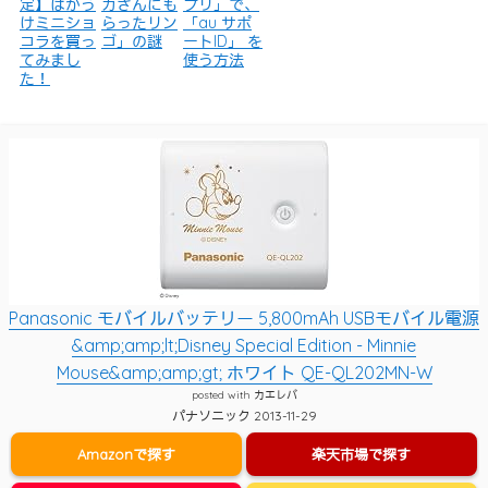
定】ばかう
カさんにも
プリ」で、
けミニショ
らったリン
「au サポ
コラを買っ
ゴ」の謎
ートID」 を
てみまし
使う方法
た！
Panasonic モバイルバッテリー 5,800mAh USBモバイル電源
&amp;amp;lt;Disney Special Edition - Minnie
Mouse&amp;amp;gt; ホワイト QE-QL202MN-W
posted with
カエレバ
パナソニック 2013-11-29
Amazonで探す
楽天市場で探す