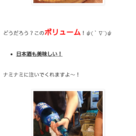
ボリューム
どうだろう？この
！ψ(｀∇´)ψ
日本酒も美味しい！
ナミナミに注いでくれますよ〜！