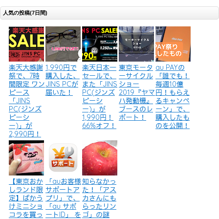
人気の投稿(7日間)
楽天大感謝
1,990円で
楽天日本一
東京モータ
au PAYの
祭で、7時
購入した、
セールで、
ーサイクル
「誰でも！
間限定 ワン
JINS PCが
また「JINS
ショー
毎週10億
ピース
届いた！
PC(ジンズ
2019『ヤマ
円！もらえ
「JINS
ピーシ
ハ発動機』
るキャンペ
PC(ジンズ
ー)」が
ブースのレ
ーン」で、
ピーシ
1,990円！
ポート！
購入したも
ー)」が
66%オフ！
のを公開！
2,990円！
【東京おか
「auお客様
知らなかっ
しランド限
サポートア
た！「アス
定】ばかう
プリ」で、
カさんにも
けミニショ
「au サポ
らったリン
コラを買っ
ートID」 を
ゴ」の謎