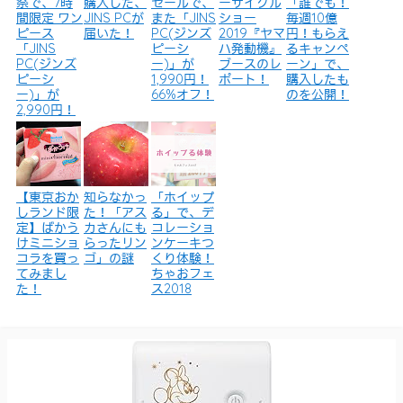
祭で、7時
購入した、
セールで、
ーサイクル
「誰でも！
間限定 ワン
JINS PCが
また「JINS
ショー
毎週10億
ピース
届いた！
PC(ジンズ
2019『ヤマ
円！もらえ
「JINS
ピーシ
ハ発動機』
るキャンペ
PC(ジンズ
ー)」が
ブースのレ
ーン」で、
ピーシ
1,990円！
ポート！
購入したも
ー)」が
66%オフ！
のを公開！
2,990円！
【東京おか
知らなかっ
「ホイップ
しランド限
た！「アス
る」で、デ
定】ばかう
カさんにも
コレーショ
けミニショ
らったリン
ンケーキつ
コラを買っ
ゴ」の謎
くり体験！
てみまし
ちゃおフェ
た！
ス2018