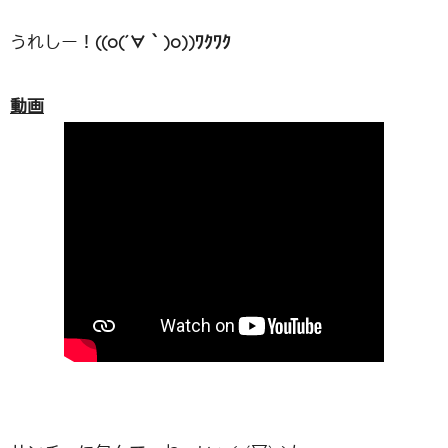
うれしー！
((o(´∀｀)o))ﾜｸﾜｸ
動画