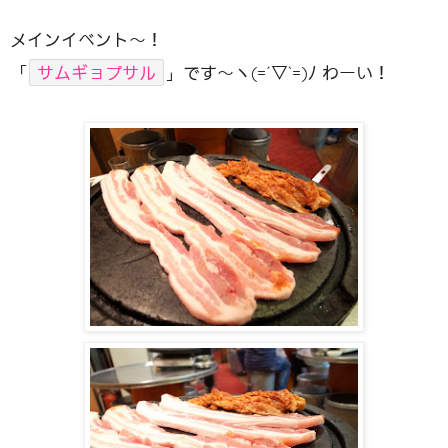
メインイベント〜！
「
サムギョプサル
」です〜ヽ(=´▽`=)ﾉ わーい！