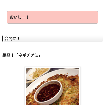
おいしー！
合間に！
絶品！「ネギチヂミ」