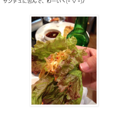
サンチュに包んで、わーいヽ(=´▽`=)ﾉ