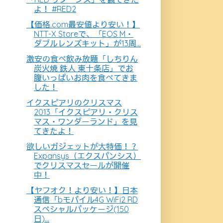
よ！ #RED2
【価格.com最安値より安い！】
NTT-X Storeで、「EOS M・
ダブルレンズキット」が13周...
激安の食べ飲み放題「しちりん
炭火焼 鉄人 東十条店」でお
腹いっぱいお肉を食べてきま
した！
イクスピアリのクリスマス
2013「イクスピアリ・クリス
マス・ワンダーランド」を見
てきたよ！
欲しいガジェットが大特価！？
Expansys（エクスパンシス）
でクリスマスセールが開催
中！
【ヤフオク！より安い！】日本
通信「bモバイル4G WiFi2 RD
スペシャルパッケージ(150
日)...