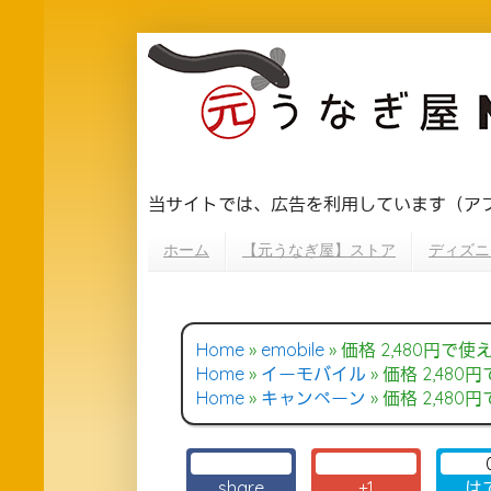
当サイトでは、広告を利用しています（ア
ホーム
【元うなぎ屋】ストア
ディズニ
Home
»
emobile
»
価格 2,480円
Home
»
イーモバイル
»
価格 2,48
Home
»
キャンペーン
»
価格 2,48
share
+1
は