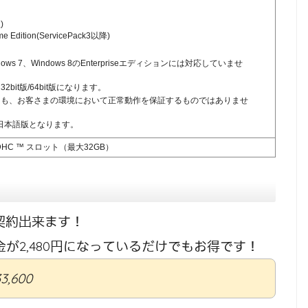
)
me Edition(ServicePack3以降)
Windows 7、Windows 8のEnterpriseエディションには対応していませ
.7は32bit版/64bit版になります。
ても、お客さまの環境において正常動作を保証するものではありませ
て日本語版となります。
roSDHC ™ スロット（最大32GB）
で契約出来ます！
金が2,480円になっているだけでもお得です！
33,600