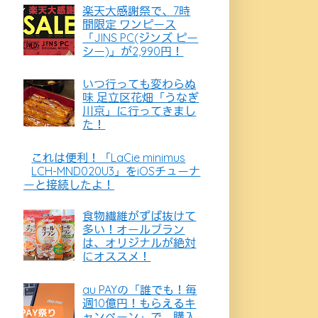
楽天大感謝祭で、7時
間限定 ワンピース
「JINS PC(ジンズ ピー
シー)」が2,990円！
いつ行っても変わらぬ
味 足立区花畑「うなぎ
川京」に行ってきまし
た！
これは便利！「LaCie minimus
LCH-MND020U3」をiOSチューナ
ーと接続したよ！
食物繊維がずば抜けて
多い！オールブラン
は、オリジナルが絶対
にオススメ！
au PAYの「誰でも！毎
週10億円！もらえるキ
ャンペーン」で、購入