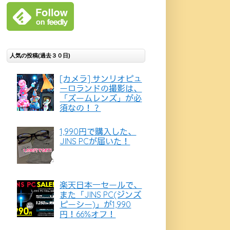
人気の投稿(過去３０日)
[カメラ] サンリオピュ
ーロランドの撮影は、
「ズームレンズ」が必
須なの！？
1,990円で購入した、
JINS PCが届いた！
楽天日本一セールで、
また「JINS PC(ジンズ
ピーシー)」が1,990
円！66%オフ！