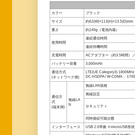
カラー
ブラック
サイズ
約62(W)×113(H)×13.5(D)mm
重さ
約140g（電池内蔵）
連続通信時間
使用時間
連続待機時間
充電時間
ACアダプター（約3.5時間）
バッテリー容量
3,000mAh
通信方式
LTE(UE Category3) 1800MHz
DC-HSDPA / W-CDMA： 1700
(ネットワーク側)
無線LAN規格
無線設定
通信方
無線LA
式
N
セキュリティ
(端末側)
同時接続可能台数
インターフェース
USB 2.0準拠 ※microUSB形状