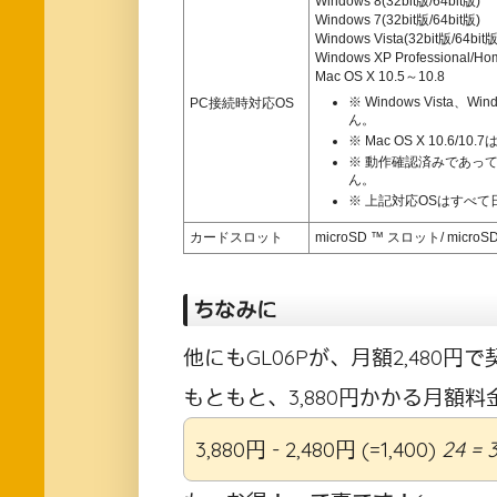
Windows 8(32bit版/64bit版)
Windows 7(32bit版/64bit版)
Windows Vista(32bit版/64bit版
Windows XP Professional/Ho
Mac OS X 10.5～10.8
※ Windows Vista、
PC接続時対応OS
ん。
※ Mac OS X 10.6/10
※ 動作確認済みであっ
ん。
※ 上記対応OSはすべ
カードスロット
microSD ™ スロット/ mic
ちなみに
他にもGL06Pが、月額2,480円
もともと、3,880円かかる月額料
3,880円 - 2,480円 (=1,400)
24 = 