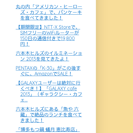
丸の内「アメリカン・ヒーロー
ズ・カフェ」で、パンケーキ
を食べてきました！
【期間限定】NTT-X Storeで、
SIMフリーのWiFiルーターが
150日の通信付きで19,800
円！
六本木ヒルズのイルミネーショ
ン 2013を見てきたよ！
PENTAXの「K-30」がこの後す
ぐに、AmazonでSALE！
【GALAXYユーザーは絶対に行
くべき！】「GALAXY cafe
2013」（ギャラクシー・カフ
ェ...
六本木ヒルズにある「魚や 六
蔵」で絶品のランチを食べて
きました！
「博多もつ鍋 蟻月 恵比寿店」