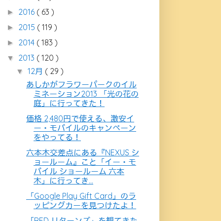
2016
( 63 )
►
2015
( 119 )
►
2014
( 183 )
►
2013
( 120 )
▼
12月
( 29 )
▼
あしかがフラワーパークのイル
ミネーション2013 「光の花の
庭」に行ってきた！
価格 2,480円で使える、激安イ
ー・モバイルのキャンペーン
をやってる！
六本木交差点にある『NEXUS シ
ョールーム』こと「イー・モ
バイル ショールーム 六本
木」に行ってき...
「Google Play Gift Card」のラ
ッピングカーを見つけたよ！
「RED リターンズ」を観てきた