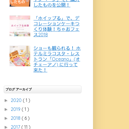
したものを公開！
「ホイップる」で、デ
コレーションケーキつ
くり体験！ちゃおフェ
ス2018
ショーも観られる！ ホ
テルミラコスタ・レス
トラン「Oceano」(オ
チェーアノ) に行って
来た！
ブログ アーカイブ
2020
( 1 )
►
2019
( 1 )
►
2018
( 6 )
►
2017
( 11 )
►