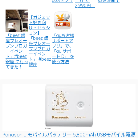
66%オフ！
ー)」が
のを公開！
2,990円！
【ガジェッ
ト好き向
け・セッシ
ョン】
「beez 銀
「auお客様
「beez 銀
座プレオー
サポートア
座プレオー
プンブロガ
プリ」で、
プンブロガ
ーイベン
「au サポ
ーイベン
ト」#beez
ートID」 を
ト」 #beez
銀座 に行っ
使う方法
銀座
てきた！
Panasonic モバイルバッテリー 5,800mAh USBモバイル電源