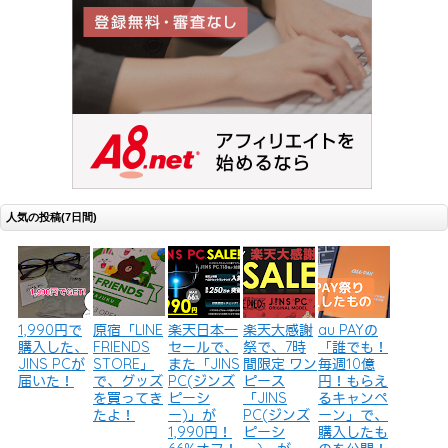
人気の投稿(7日間)
1,990円で
原宿「LINE
楽天日本一
楽天大感謝
au PAYの
購入した、
FRIENDS
セールで、
祭で、7時
「誰でも！
JINS PCが
STORE」
また「JINS
間限定 ワン
毎週10億
届いた！
で、グッズ
PC(ジンズ
ピース
円！もらえ
を買ってき
ピーシ
「JINS
るキャンペ
たよ！
ー)」が
PC(ジンズ
ーン」で、
1,990円！
ピーシ
購入したも