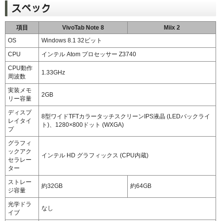
スペック
項目
VivoTab Note 8
Miix 2
OS
Windows 8.1 32ビット
CPU
インテル Atom プロセッサー Z3740
CPU動作
1.33GHz
周波数
実装メモ
2GB
リー容量
ディスプ
8型ワイドTFTカラータッチスクリーンIPS液晶 (LEDバックライ
レイタイ
ト)、1280×800ドット (WXGA)
プ
グラフィ
ックアク
インテル HD グラフィックス (CPU内蔵)
セラレー
ター
ストレー
約32GB
約64GB
ジ容量
光学ドラ
なし
イブ