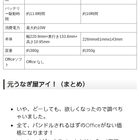
バッテリ
ー駆動時
約11.8時間
約10時間
間
消費電力
最大約10W
幅220.9mm×奥行き133.8mm×
本体
226mmx61mmx143mm
高さ10.95mm
質量
約380g
約350g
Officeソフ
Office なし
ト
元うなぎ屋アイ！（まとめ）
いや、どーしても、欲しくなったので調べち
ゃいました。
全て、バンドルされるはずのOfficeがない価
格になります！