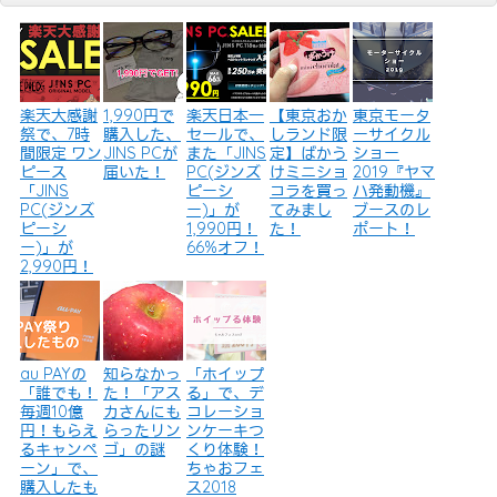
楽天大感謝
1,990円で
楽天日本一
【東京おか
東京モータ
祭で、7時
購入した、
セールで、
しランド限
ーサイクル
間限定 ワン
JINS PCが
また「JINS
定】ばかう
ショー
ピース
届いた！
PC(ジンズ
けミニショ
2019『ヤマ
「JINS
ピーシ
コラを買っ
ハ発動機』
PC(ジンズ
ー)」が
てみまし
ブースのレ
ピーシ
1,990円！
た！
ポート！
ー)」が
66%オフ！
2,990円！
au PAYの
知らなかっ
「ホイップ
「誰でも！
た！「アス
る」で、デ
毎週10億
カさんにも
コレーショ
円！もらえ
らったリン
ンケーキつ
るキャンペ
ゴ」の謎
くり体験！
ーン」で、
ちゃおフェ
購入したも
ス2018