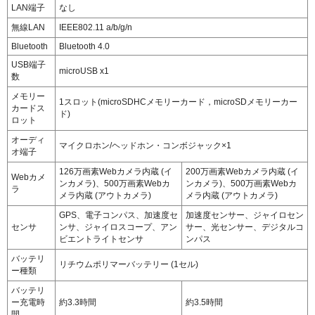
LAN端子
なし
無線LAN
IEEE802.11 a/b/g/n
Bluetooth
Bluetooth 4.0
USB端子
microUSB x1
数
メモリー
1スロット(microSDHCメモリーカード，microSDメモリーカー
カードス
ド)
ロット
オーディ
マイクロホン/ヘッドホン・コンボジャック×1
オ端子
126万画素Webカメラ内蔵 (イ
200万画素Webカメラ内蔵 (イ
Webカメ
ンカメラ)、500万画素Webカ
ンカメラ)、500万画素Webカ
ラ
メラ内蔵 (アウトカメラ)
メラ内蔵 (アウトカメラ)
GPS、電子コンパス、加速度セ
加速度センサー、ジャイロセン
センサ
ンサ、ジャイロスコープ、アン
サー、光センサー、デジタルコ
ビエントライトセンサ
ンパス
バッテリ
リチウムポリマーバッテリー (1セル)
ー種類
バッテリ
ー充電時
約3.3時間
約3.5時間
間