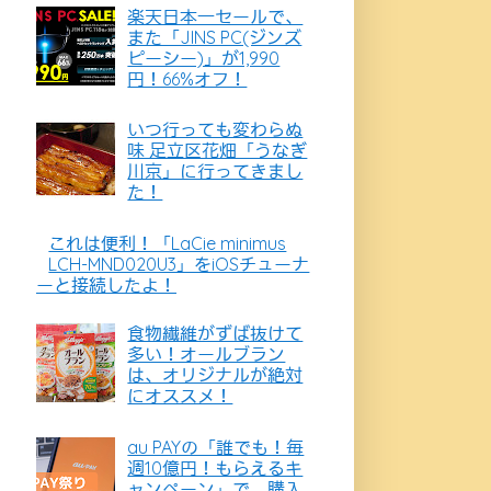
楽天日本一セールで、
また「JINS PC(ジンズ
ピーシー)」が1,990
円！66%オフ！
いつ行っても変わらぬ
味 足立区花畑「うなぎ
川京」に行ってきまし
た！
これは便利！「LaCie minimus
LCH-MND020U3」をiOSチューナ
ーと接続したよ！
食物繊維がずば抜けて
多い！オールブラン
は、オリジナルが絶対
にオススメ！
au PAYの「誰でも！毎
週10億円！もらえるキ
ャンペーン」で、購入