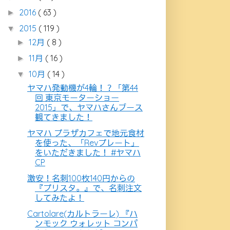
2016
( 63 )
►
2015
( 119 )
▼
12月
( 8 )
►
11月
( 16 )
►
10月
( 14 )
▼
ヤマハ発動機が4輪！？「第44
回 東京モーターショー
2015」で、ヤマハさんブース
観てきました！
ヤマハ プラザカフェで地元食材
を使った、「Revプレート」
をいただきました！ #ヤマハ
CP
激安！名刺100枚140円からの
『プリスタ。』で、名刺注文
してみたよ！
Cartolare(カルトラーレ) 『ハ
ンモック ウォレット コンパ