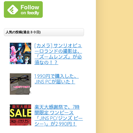
人気の投稿(過去３０日)
[カメラ] サンリオピュ
ーロランドの撮影は、
「ズームレンズ」が必
須なの！？
1,990円で購入した、
JINS PCが届いた！
楽天大感謝祭で、7時
間限定 ワンピース
「JINS PC(ジンズ ピー
シー)」が2,990円！