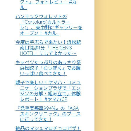
クト』 フォトレビュー #カ
ル...
ハンモックウォレットの
「Cartolare(カルトラー
レ)」、東中野にギャラリーを
オープン！ #カル...
今度は手ぶらで来たい！浜松駅
南口徒歩1分「THE GEN'S
HOTEL」にしてよかった～
キャベツたっぷりのあっさり系
浜松餃子「むつぎく」でお腹
いっぱい食べてきた！
親子で楽しい！ヤマハ・コミュ
ニケーションプラザで「エン
ジンの分解・組み立て」体験
レポート！ #ヤマハCP
『発毛実感率99.4%』の「AGA
スキンクリニック」のブース
に行ってきた！
絶品のマシュマロチョコピザ！