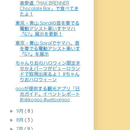
表参道「MAX BRENNER
Chocolate Bar」で食べてき
たよ！
東京・青山 Spiralの音を奏でる
電動アシスト車いすヤマハ
『&Y』展示を更新！
東京・青山 Spiralでヤマハ、音
を奏でる電動アシスト車いす
『&Y』を展示
ちゃんりおのハロウィン限定き
せかえパーツがピューロラン
ドで取得出来るよ！ #ちゃん
りおハロウィーン
gooが提供する観光アプリ「日
光ガイド」イベントレポート
#nikkogoo #welovegoo
9月
( 8 )
►
8月
( 3 )
►
7月
( 9 )
►