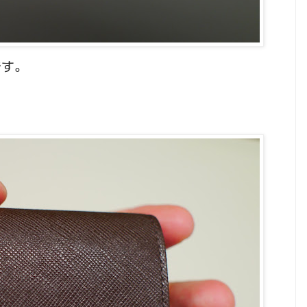
です。
！