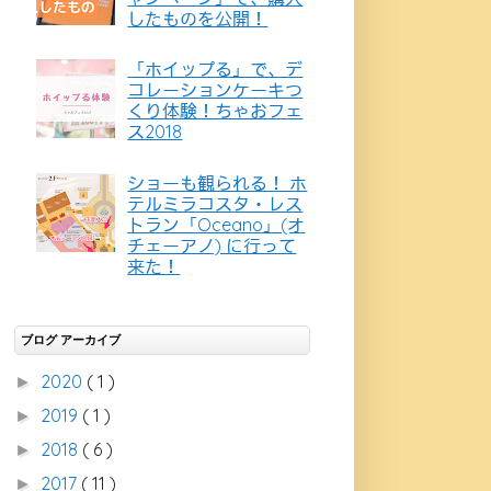
したものを公開！
「ホイップる」で、デ
コレーションケーキつ
くり体験！ちゃおフェ
ス2018
ショーも観られる！ ホ
テルミラコスタ・レス
トラン「Oceano」(オ
チェーアノ) に行って
来た！
ブログ アーカイブ
2020
( 1 )
►
2019
( 1 )
►
2018
( 6 )
►
2017
( 11 )
►