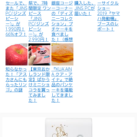
セールで、
祭で、7時
銀座コージ
購入した、
ーサイクル
また「JINS
間限定 ワン
ーコーナー
JINS PCが
ショー
PC(ジンズ
ピース
の「ディズ
届いた！
2019『ヤマ
ピーシ
「JINS
ニーコレク
ハ発動機』
ー)」が
PC(ジンズ
ション」プ
ブースのレ
1,990円！
ピーシ
チケーキを
ポート！
66%オフ！
ー)」が
食べまし
2,990円！
た！（感想
も）
知らなかっ
【東京おか
『KUA`AIN
た！「アス
しランド限
A クア・ア
カさんにも
定】ばかう
イナ』で絶
らったリン
けミニショ
品のパンケ
ゴ」の謎
コラを買っ
ーキを堪能
てみまし
してきまし
た！
た！