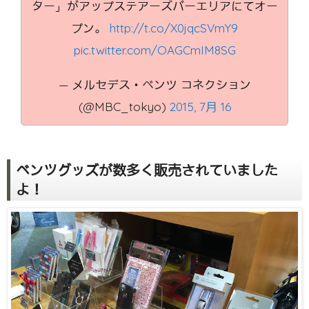
ター」がアップステアーズバーエリアにてオー
プン。
http://t.co/X0jqcSVmY9
pic.twitter.com/OAGCmIM8SG
— メルセデス・ベンツ コネクション
(@MBC_tokyo)
2015, 7月 16
ベンツグッズが数多く販売されていました
よ！