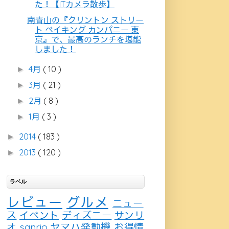
た！【ITカメラ散歩】
南青山の『クリントン ストリー
ト ベイキング カンパニー 東
京』で、最高のランチを堪能
しました！
4月
( 10 )
►
3月
( 21 )
►
2月
( 8 )
►
1月
( 3 )
►
2014
( 183 )
►
2013
( 120 )
►
ラベル
レビュー
グルメ
ニュー
ス
イベント
ディズニー
サンリ
オ
sanrio
ヤマハ発動機
お得情