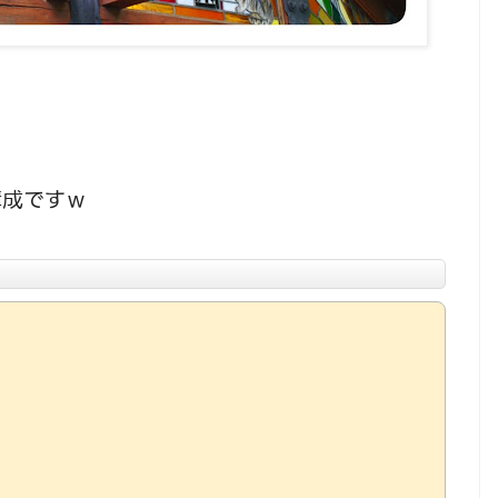
！
構成ですｗ