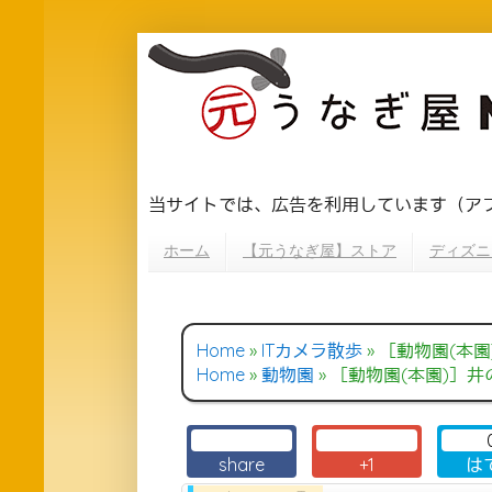
当サイトでは、広告を利用しています（ア
ホーム
【元うなぎ屋】ストア
ディズニ
Home
»
ITカメラ散歩
»
［動物園(本園)
Home
»
動物園
»
［動物園(本園)］井の
share
+1
は