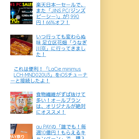
楽天日本一セールで、
また「JINS PC(ジンズ
ピーシー)」が1,990
円！66%オフ！
いつ行っても変わらぬ
味 足立区花畑「うなぎ
川京」に行ってきまし
た！
これは便利！「LaCie minimus
LCH-MND020U3」をiOSチューナ
ーと接続したよ！
食物繊維がずば抜けて
多い！オールブラン
は、オリジナルが絶対
にオススメ！
au PAYの「誰でも！毎
週10億円！もらえるキ
ャンペーン」で、購入