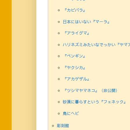
『カピバラ』
日本にはいない『マーラ』
『アライグマ』
ハリネズミみたいなでっかい『ヤマ
『ペンギン』
『ヤクシカ』
『アカゲザル』
『ツシマヤマネコ』（非公開）
砂漠に暮らすという『フェネック』
鳥にヘビ
彫刻館