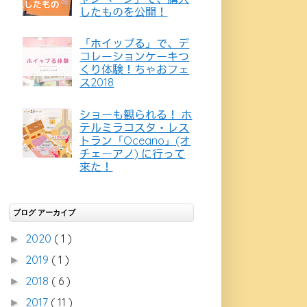
したものを公開！
「ホイップる」で、デ
コレーションケーキつ
くり体験！ちゃおフェ
ス2018
ショーも観られる！ ホ
テルミラコスタ・レス
トラン「Oceano」(オ
チェーアノ) に行って
来た！
ブログ アーカイブ
2020
( 1 )
►
2019
( 1 )
►
2018
( 6 )
►
2017
( 11 )
►