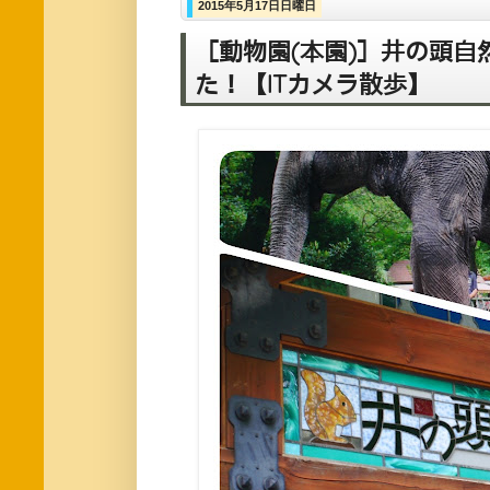
2015年5月17日日曜日
［動物園(本園)］井の頭
た！【ITカメラ散歩】