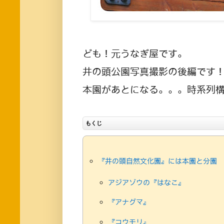
ども！元うなぎ屋です。
井の頭公園写真撮影の後編です
本園があとになる。。。時系列
もくじ
『井の頭自然文化園』には本園と分園
アジアゾウの『はなこ』
『アナグマ』
『コウモリ』