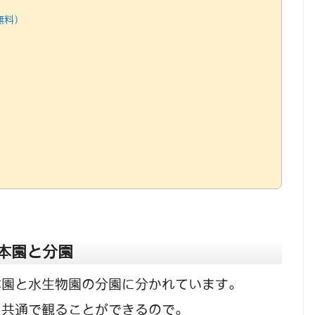
無料）
本園と分園
本園と水生物園の分園に分かれています。
、共通で観ることができるので。