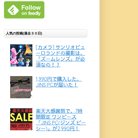
人気の投稿(過去３０日)
[カメラ] サンリオピュ
ーロランドの撮影は、
「ズームレンズ」が必
須なの！？
1,990円で購入した、
JINS PCが届いた！
楽天大感謝祭で、7時
間限定 ワンピース
「JINS PC(ジンズ ピー
シー)」が2,990円！