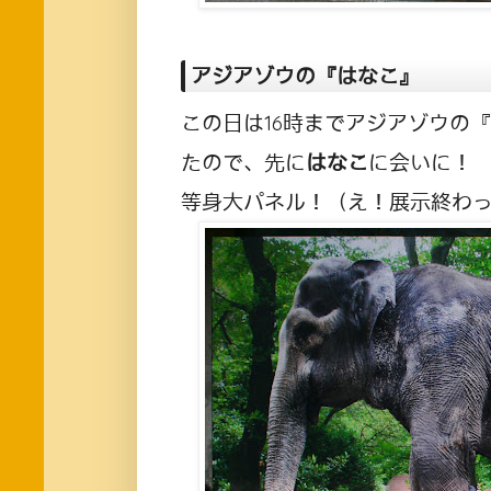
アジアゾウの『はなこ』
この日は16時までアジアゾウの
たので、先に
はなこ
に会いに！
等身大パネル！（え！展示終わ