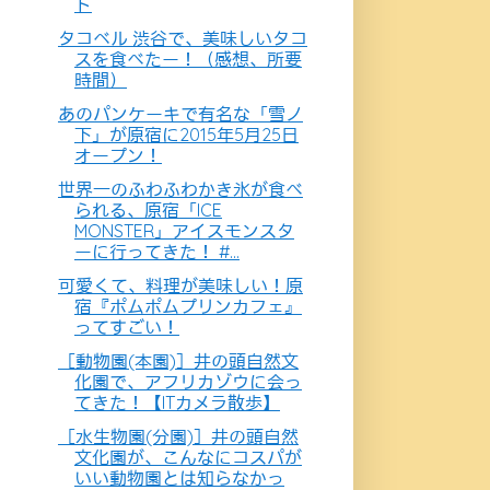
ト
タコベル 渋谷で、美味しいタコ
スを食べたー！（感想、所要
時間）
あのパンケーキで有名な「雪ノ
下」が原宿に2015年5月25日
オープン！
世界一のふわふわかき氷が食べ
られる、原宿「ICE
MONSTER」アイスモンスタ
ーに行ってきた！ #...
可愛くて、料理が美味しい！原
宿『ポムポムプリンカフェ』
ってすごい！
［動物園(本園)］井の頭自然文
化園で、アフリカゾウに会っ
てきた！【ITカメラ散歩】
［水生物園(分園)］井の頭自然
文化園が、こんなにコスパが
いい動物園とは知らなかっ