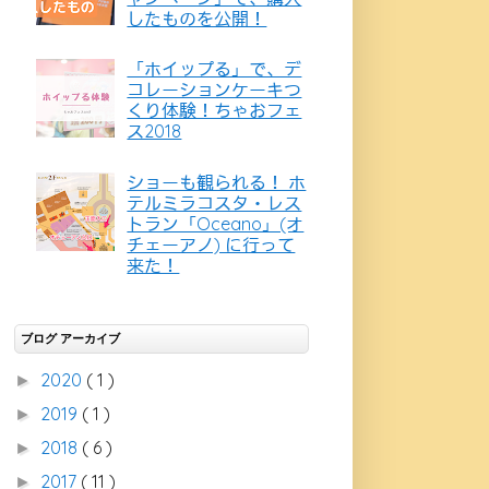
したものを公開！
「ホイップる」で、デ
コレーションケーキつ
くり体験！ちゃおフェ
ス2018
ショーも観られる！ ホ
テルミラコスタ・レス
トラン「Oceano」(オ
チェーアノ) に行って
来た！
ブログ アーカイブ
2020
( 1 )
►
2019
( 1 )
►
2018
( 6 )
►
2017
( 11 )
►