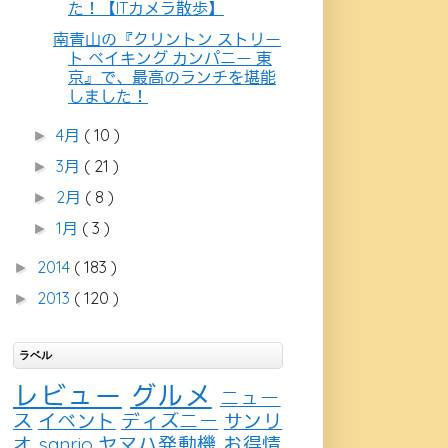
た！【ITカメラ散歩】
南青山の『クリントン ストリー
ト ベイキング カンパニー 東
京』で、最高のランチを堪能
しました！
4月
( 10 )
►
3月
( 21 )
►
2月
( 8 )
►
1月
( 3 )
►
2014
( 183 )
►
2013
( 120 )
►
ラベル
レビュー
グルメ
ニュー
ス
イベント
ディズニー
サンリ
オ
sanrio
ヤマハ発動機
お得情