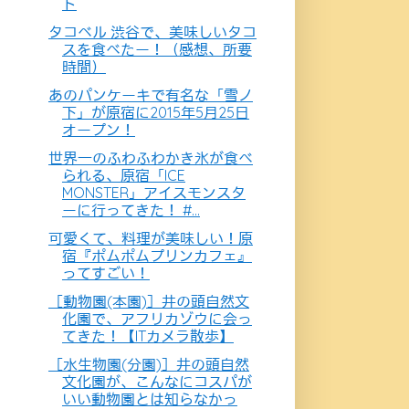
ト
タコベル 渋谷で、美味しいタコ
スを食べたー！（感想、所要
時間）
あのパンケーキで有名な「雪ノ
下」が原宿に2015年5月25日
オープン！
世界一のふわふわかき氷が食べ
られる、原宿「ICE
MONSTER」アイスモンスタ
ーに行ってきた！ #...
可愛くて、料理が美味しい！原
宿『ポムポムプリンカフェ』
ってすごい！
［動物園(本園)］井の頭自然文
化園で、アフリカゾウに会っ
てきた！【ITカメラ散歩】
［水生物園(分園)］井の頭自然
文化園が、こんなにコスパが
いい動物園とは知らなかっ