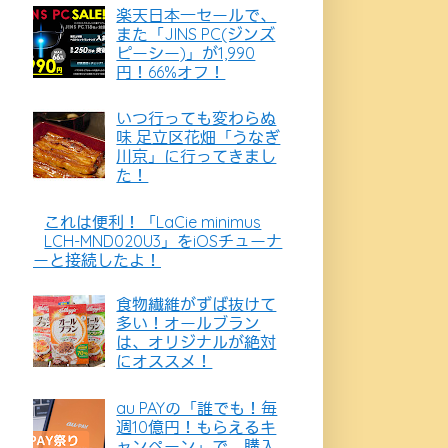
楽天日本一セールで、
また「JINS PC(ジンズ
ピーシー)」が1,990
円！66%オフ！
いつ行っても変わらぬ
味 足立区花畑「うなぎ
川京」に行ってきまし
た！
これは便利！「LaCie minimus
LCH-MND020U3」をiOSチューナ
ーと接続したよ！
食物繊維がずば抜けて
多い！オールブラン
は、オリジナルが絶対
にオススメ！
au PAYの「誰でも！毎
週10億円！もらえるキ
ャンペーン」で、購入