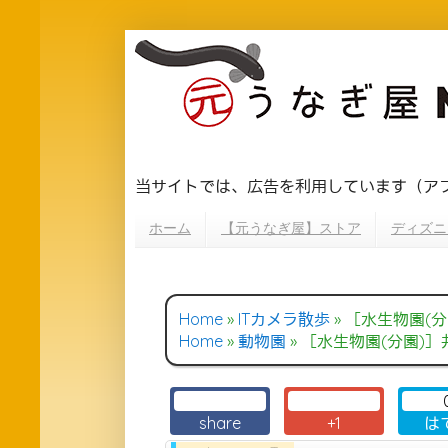
当サイトでは、広告を利用しています（ア
ホーム
【元うなぎ屋】ストア
ディズニ
Home
»
ITカメラ散歩
»
［水生物園(分園)］井
Home
»
動物園
»
［水生物園(分園)］井の頭自
share
+1
は