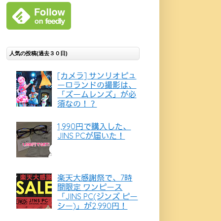
人気の投稿(過去３０日)
[カメラ] サンリオピュ
ーロランドの撮影は、
「ズームレンズ」が必
須なの！？
1,990円で購入した、
JINS PCが届いた！
楽天大感謝祭で、7時
間限定 ワンピース
「JINS PC(ジンズ ピー
シー)」が2,990円！