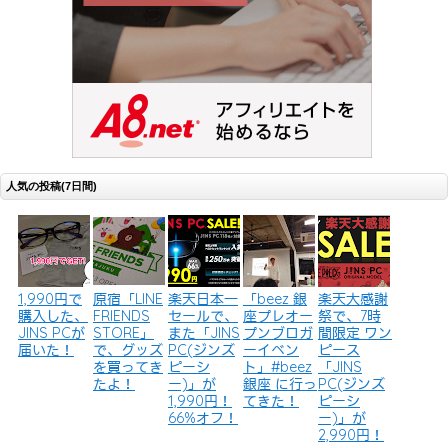
人気の投稿(7日間)
1,990円で
原宿「LINE
楽天日本一
「beez 銀
楽天大感謝
購入した、
FRIENDS
セールで、
座プレオー
祭で、7時
JINS PCが
STORE」
また「JINS
プンブロガ
間限定 ワン
届いた！
で、グッズ
PC(ジンズ
ーイベン
ピース
を買ってき
ピーシ
ト」#beez
「JINS
たよ！
ー)」が
銀座 に行っ
PC(ジンズ
1,990円！
てきた！
ピーシ
66%オフ！
ー)」が
2,990円！