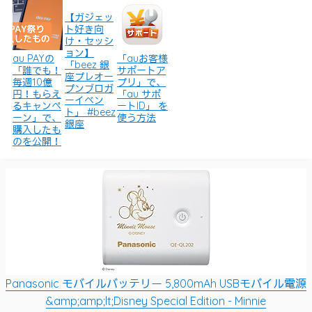
【ガジェッ
ト好き向
け・セッシ
ョン】
au PAYの
「auお客様
「beez 銀
「誰でも！
サポートア
座プレオー
毎週10億
プリ」で、
プンブロガ
円！もらえ
「au サポ
ーイベン
るキャンペ
ートID」 を
ト」 #beez
ーン」で、
使う方法
銀座
購入したも
のを公開！
Panasonic モバイルバッテリー 5,800mAh USBモバイル電源
&amp;amp;lt;Disney Special Edition - Minnie