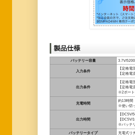
製品仕様
バッテリー容量
3.7V/520
【定格電圧
入力条件
【定格電流
【定格電圧
出力条件
【定格電流
※2ポート
約13時間
充電時間
※使い切
【DC5V/
出力時間
【DC5V/
※バッテ
バッテリータイプ
充電式リ