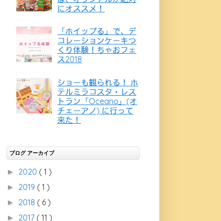
にオススメ！
「ホイップる」で、デ
コレーションケーキつ
くり体験！ちゃおフェ
ス2018
ショーも観られる！ ホ
テルミラコスタ・レス
トラン「Oceano」(オ
チェーアノ) に行って
来た！
ブログ アーカイブ
2020
( 1 )
►
2019
( 1 )
►
2018
( 6 )
►
2017
( 11 )
►