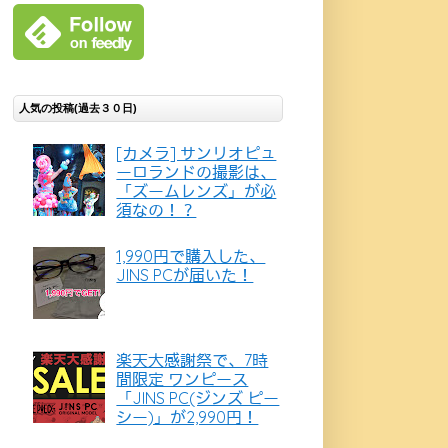
人気の投稿(過去３０日)
[カメラ] サンリオピュ
ーロランドの撮影は、
「ズームレンズ」が必
須なの！？
1,990円で購入した、
JINS PCが届いた！
楽天大感謝祭で、7時
間限定 ワンピース
「JINS PC(ジンズ ピー
シー)」が2,990円！