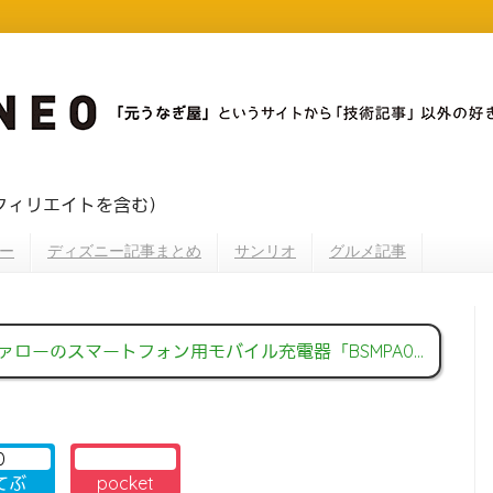
フィリエイトを含む）
ー
ディズニー記事まとめ
サンリオ
グルメ記事
スマートフォン用モバイル充電器「BSMPA04WH」が、1,980円の大特価
0
てぶ
pocket