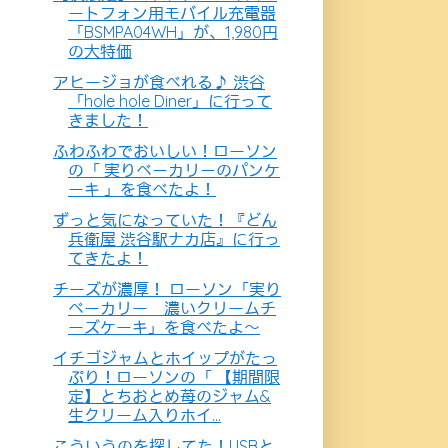
ートフォン用モバイル充電器
「BSMPA04WH」が、1,980円
の大特価
アヒージョが食べれる♪ 渋谷
「hole hole Diner」に行って
きました！
ふわふわでおいしい！ローソン
の「 実りベーカリーのパンケ
ーキ 」を食べたよ！
ずっと気になっていた！『どん
兵衛屋 渋谷駅ナカ店』に行っ
てきたよ！
チーズが濃厚！ ローソン「実り
ベーカリー 濃いクリームチ
ーズケーキ」を食べたよ〜
イチゴジャムとホイップがたっ
ぷり！ローソンの「 【期間限
定】とちおとめ苺のジャム&
生クリーム入りホイ...
こういうのを探してた！USBと