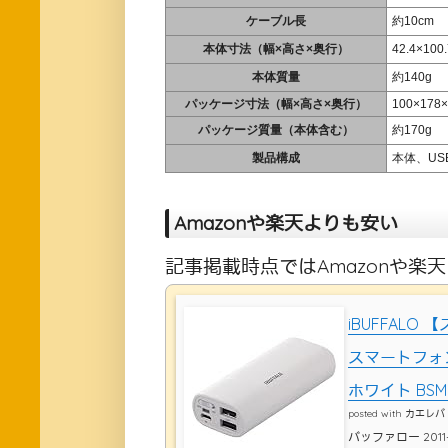
ケーブル長
約10cm
本体寸法（幅×高さ×奥行）
42.4×1
本体質量
約140g
パッケージ寸法（幅×高さ×奥行）
100×178
パッケージ質量（本体含む）
約170g
製品構成
本体、US
Amazonや楽天よりも安い
記事掲載時点ではAmazonや楽
iBUFFAL
スマートフォ
ホワイト BSM
posted with
カエレバ
バッファロー 2011-