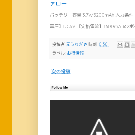
ァロー
バッテリー容量 3.7V/5200mAh 入力条
電圧】DC5V 【定格電流】1600mA ※2ポ
投稿者
元うなぎや
時刻:
0:36
ラベル:
お得情報
次の投稿
Follow Me