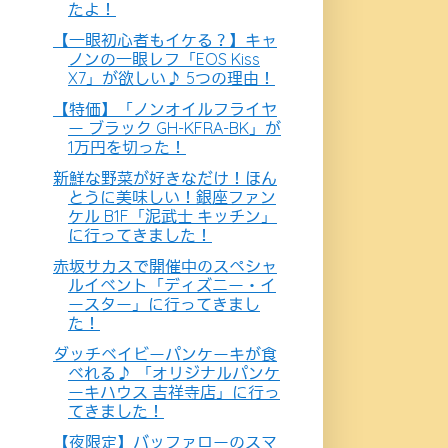
たよ！
【一眼初心者もイケる？】キャ
ノンの一眼レフ「EOS Kiss
X7」が欲しい♪ 5つの理由！
【特価】「ノンオイルフライヤ
ー ブラック GH-KFRA-BK」が
1万円を切った！
新鮮な野菜が好きなだけ！ほん
とうに美味しい！銀座ファン
ケル B1F「泥武士 キッチン」
に行ってきました！
赤坂サカスで開催中のスペシャ
ルイベント「ディズニー・イ
ースター」に行ってきまし
た！
ダッチベイビーパンケーキが食
べれる♪ 「オリジナルパンケ
ーキハウス 吉祥寺店」に行っ
てきました！
【夜限定】バッファローのスマ