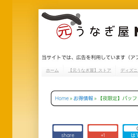
当サイトでは、広告を利用しています（ア
ホーム
【元うなぎ屋】ストア
ディズニ
Home
»
お得情報
»
【夜限定】バッファローの
share
+1
は