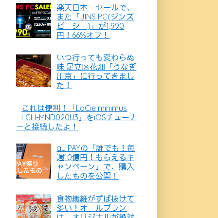
楽天日本一セールで、
また「JINS PC(ジンズ
ピーシー)」が1,990
円！66%オフ！
いつ行っても変わらぬ
味 足立区花畑「うなぎ
川京」に行ってきまし
た！
これは便利！「LaCie minimus
LCH-MND020U3」をiOSチューナ
ーと接続したよ！
au PAYの「誰でも！毎
週10億円！もらえるキ
ャンペーン」で、購入
したものを公開！
食物繊維がずば抜けて
多い！オールブラン
は、オリジナルが絶対