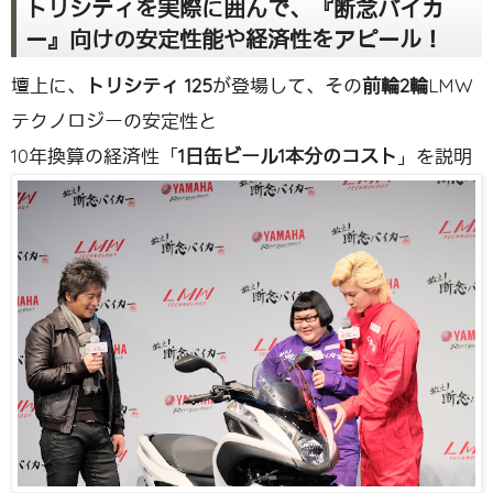
トリシティを実際に囲んで、『断念バイカ
ー』向けの安定性能や経済性をアピール！
壇上に、
トリシティ 125
が登場して、その
前輪2輪
LMW
テクノロジーの安定性と
10年換算の経済性「
1日缶ビール1本分のコスト
」を説明