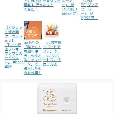
ト」#beez
を買ってき
ピーシ
「JINS
銀座 に行っ
たよ！
ー)」が
PC(ジンズ
てきた！
1,990円！
ピーシ
66%オフ！
ー)」が
2,990円！
【ガジェッ
ト好き向
け・セッシ
ョン】
au PAYの
「auお客様
「beez 銀
「誰でも！
サポートア
座プレオー
毎週10億
プリ」で、
プンブロガ
円！もらえ
「au サポ
ーイベン
るキャンペ
ートID」 を
ト」 #beez
ーン」で、
使う方法
銀座
購入したも
のを公開！