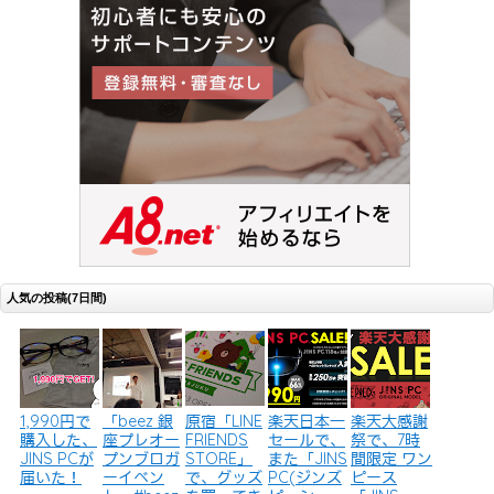
人気の投稿(7日間)
1,990円で
「beez 銀
原宿「LINE
楽天日本一
楽天大感謝
購入した、
座プレオー
FRIENDS
セールで、
祭で、7時
JINS PCが
プンブロガ
STORE」
また「JINS
間限定 ワン
届いた！
ーイベン
で、グッズ
PC(ジンズ
ピース