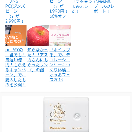
「JINS
ピーシ
コラを買っ
ハ発動機』
PC(ジンズ
ー)」が
てみまし
ブースのレ
ピーシ
1,990円！
た！
ポート！
ー)」が
66%オフ！
2,990円！
au PAYの
知らなかっ
「ホイップ
「誰でも！
た！「アス
る」で、デ
毎週10億
カさんにも
コレーショ
円！もらえ
らったリン
ンケーキつ
るキャンペ
ゴ」の謎
くり体験！
ーン」で、
ちゃおフェ
購入したも
ス2018
のを公開！