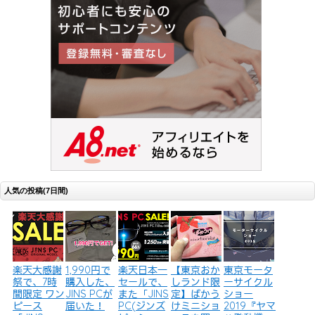
人気の投稿(7日間)
楽天大感謝
1,990円で
楽天日本一
【東京おか
東京モータ
祭で、7時
購入した、
セールで、
しランド限
ーサイクル
間限定 ワン
JINS PCが
また「JINS
定】ばかう
ショー
ピース
届いた！
PC(ジンズ
けミニショ
2019『ヤマ