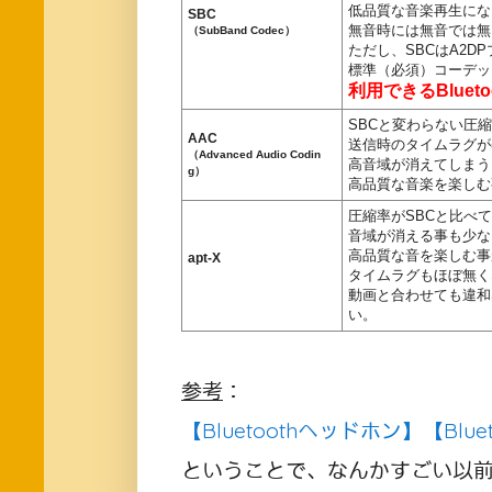
低品質な音楽再生にな
SBC
無音時には無音では無
（SubBand Codec）
ただし、SBCはA2D
標準（必須）コーデッ
利用できるBluet
SBCと変わらない圧
AAC
送信時のタイムラグが
（Advanced Audio Codin
高音域が消えてしまう
g）
高品質な音楽を楽しむ
圧縮率がSBCと比べ
音域が消える事も少な
高品質な音を楽しむ事
apt-X
タイムラグもほぼ無く
動画と合わせても違和
い。
参考
：
【Bluetoothヘッドホン】【Blu
ということで、なんかすごい以前