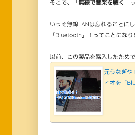
そこで、「
無線で音楽を聴く
」
いっそ無線LANは忘れることに
「Bluetooth」！ってことにな
以前、この製品を購入したため
元うなぎや 
ィオを「Bl