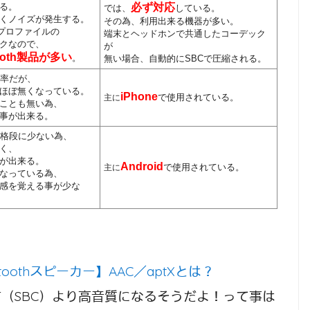
る。
必ず対応
では、
している。
くノイズが発生する。
その為、利用出来る機器が多い。
Pプロファイルの
端末とヘッドホンで共通したコーデック
クなので、
が
ooth製品が多い
。
無い場合、自動的にSBCで圧縮される。
縮率だが、
ほぼ無くなっている。
iPhone
で使用されている。
主に
ことも無い為、
事が出来る。
て格段に少ない為、
く、
が出来る。
Android
で使用されている。
主に
なっている為、
感を覚える事が少な
etoothスピーカー】AAC／aptXとは？
（SBC）より高音質になるそうだよ！って事は