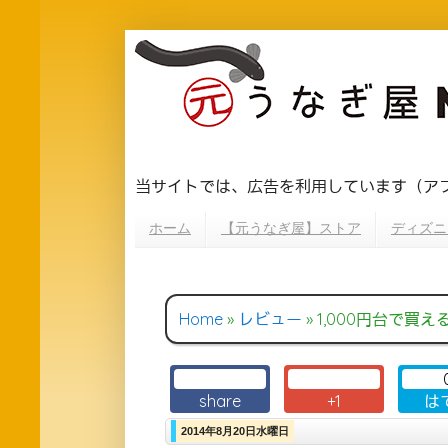
当サイトでは、広告を利用しています（ア
ホーム
【元うなぎ屋】ストア
ディズニ
Home
»
レビュー
»
1,000円台で買える！apt-X
share
+1
は
2014年8月20日水曜日