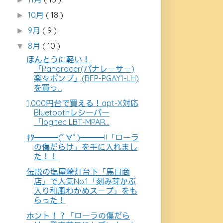
10月
( 18 )
►
9月
( 9 )
►
8月
( 10 )
▼
ほんとうに軽い！
「Panaracer(パナレーサー)
楽々ポンプ」(BFP-PGAY1-LH)
を買っ...
1,000円台で買える！apt-X対応
Bluetoothレシーバー
「logitec LBT-MPAR...
ｷﾀ━━━(ﾟ∀ﾟ)━━━!!「ローラ
の傷だらけ」を手に入れまし
た！！
伝説の塩屋崎灯台下「馬目商
店」で人気No.1「刻み芽かぶ
入り和風わかめスープ」をも
らった！
ホント！？「ローラの傷だら