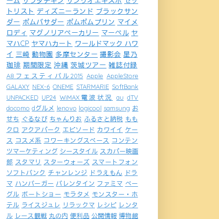
ーム
サラダチキン
サンリオエキスポ
セッ
トリスト
ディズニーランド
ブラックサン
ダー
ポムバサダー
ポムポムプリン
マイメ
ロディ
マグノリアベーカリー
マーベル
ヤ
マハCP
ヤマハカート
ワールドマック ハワ
イ
三崎
動物園
多摩センター
撮影会
星乃
珈琲
期間限定
沖縄
茨城ツアー
雑誌付録
A8フェスティバル2015
Apple
AppleStore
GALAXY
NEX-6
ONEME
STARMARIE
SoftBank
UNPACKED
UP24
WiMAX電波状況
au
dTV
docomo
dグルメ
lenovo
logicool
samsung
お
せち
ぐるなび
ちゃんりお
ふるさと納税
もも
クロ
アクアパーク
エピソード
カワイイ
ケー
ス
コスメ系
コワーキングスペース
コンテン
ツマーケティング
シースタイル
スカパー映画
部
スタマリ
スターウォーズ
スマートフォン
ソフトバンク
チャンレンジ
ドラえもん
ドラ
マ
ハンバーガー
バレンタイン
ファミマ
ベー
グル
ボートショー
モラタメ
モンスター・ホ
テル
ライスジュレ
リラックマ
レシピ
レンタ
ル
レース観戦
丸の内
便利品
公開情報
博物館