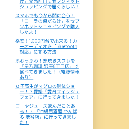
け」発売前日にセブンネット
ショッピングで届くらしい！
スマホでも今から間に合う！
「ローラの傷だらけ」をセブ
ンネットショッピングで購入
したよ！
格安！1,000円台で出来る！カ
ーオーディオを「Bluetooth
対応」にする方法
ふわっふわ！窯焼きスフレを
「星乃珈琲 銀座8丁目店」で
食べてきました！（電源情報
あり）
女子高生がマグロの解体ショ
ー！？愛媛「愛育フィッシュ
フェア」に行ってきました！
ゴーヤジュース飲んだことあ
る！？ 「沖縄居酒屋 やんば
る 渋谷店」に行ってきまし
た！