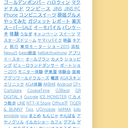
ゴールデンボンバー
ハロウィン
マク
ドナルド
ワンピース
JINS
JINS PC
iPhone
コンビニスイーツ
原宿グルメ
やってみた
ガジェット
レポート
楽天
スーパーSALE
イーモバイル
パンケー
キ
体験
うなぎ
キャンペーン
スイーツ
マ
スターズドリーム
ヤマハバイク
映画
キテ
ィ
旅行
東京モーターショー2015
浜松
Nexus5
beez銀座
hellokittyphone
アプリ
イースター
オールブラン
カメラ
ショッピ
ング
ピューロランドダンサー
ボートショ
ー2015
モニター体験
伊東屋
体験会
宮崎
アグリワールドクルーズ
電源
AGAスキン
クリニック
AGA体験
AKB48
Android
CP+
Cartolare
CookieTime
G3Beat
GR
DIGITAL 4
Google
ICE MONSTER
ITカメ
ラ散歩
LINE
NTT−X Store
Office7F
TIGER
& BUNNY
Tips
UQmobile
WiMAX
bills
emobile
goo
まとめ
もんじゃ
やんばる
ア
ヤノグリル
イルカショー
カフェ
グアム
ゲ